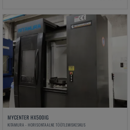
MYCENTER HX500IG
KITAMURA - HORISONTAALNE TÖÖTLEMISKESKUS