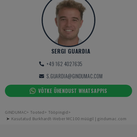
SERGI GUARDIA
+49 162 4027635
S.GUARDIA@GINDUMAC.COM
VÕTKE ÜHENDUST WHATSAPPIS
GINDUMAC
Tooted
Tööpingid
➤ Kasutatud Burkhardt-Weber MC100 müügil | gindumac.com