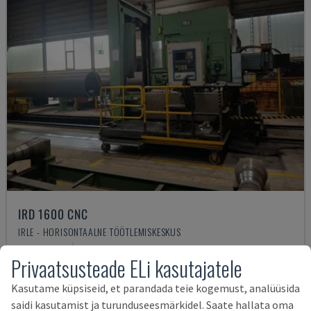
IRD 1600 CNC
IRLE - HORISONTAALNE TÖÖTLEMISKESKUS
SAKSAMAA
2004
Privaatsusteade ELi kasutajatele
75.000 €
Kasutame küpsiseid, et parandada teie kogemust, analüüsida
saidi kasutamist ja turunduseesmärkidel. Saate hallata oma