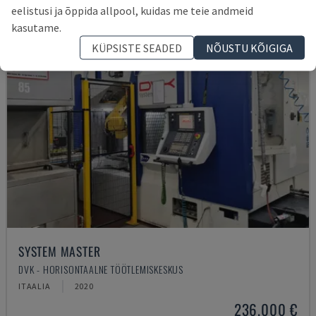
eelistusi ja õppida allpool, kuidas me teie andmeid
kasutame.
KÜPSISTE SEADED
NÕUSTU KÕIGIGA
SYSTEM MASTER
DVK - HORISONTAALNE TÖÖTLEMISKESKUS
ITAALIA
2020
236.000 €