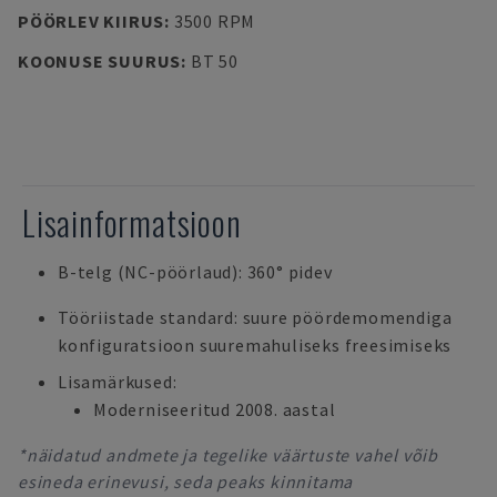
PÖÖRLEV KIIRUS
:
3500 RPM
KOONUSE SUURUS
:
BT 50
Lisainformatsioon
B-telg (NC-pöörlaud): 360° pidev
Tööriistade standard: suure pöördemomendiga
konfiguratsioon suuremahuliseks freesimiseks
Lisamärkused:
Moderniseeritud 2008. aastal
*näidatud andmete ja tegelike väärtuste vahel võib
esineda erinevusi, seda peaks kinnitama