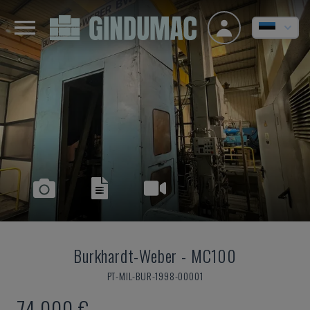
Burkhardt-Weber
-
MC100
PT-MIL-BUR-1998-00001
74.000 €