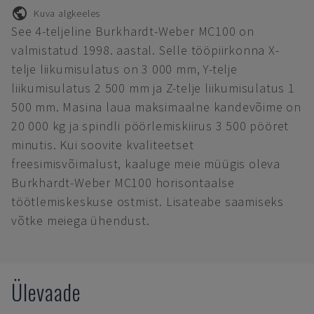
Kuva algkeeles
See 4-teljeline Burkhardt-Weber MC100 on
valmistatud 1998. aastal. Selle tööpiirkonna X-
telje liikumisulatus on 3 000 mm, Y-telje
liikumisulatus 2 500 mm ja Z-telje liikumisulatus 1
500 mm. Masina laua maksimaalne kandevõime on
20 000 kg ja spindli pöörlemiskiirus 3 500 pööret
minutis. Kui soovite kvaliteetset
freesimisvõimalust, kaaluge meie müügis oleva
Burkhardt-Weber MC100 horisontaalse
töötlemiskeskuse ostmist. Lisateabe saamiseks
võtke meiega ühendust.
Ülevaade