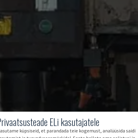
Privaatsusteade ELi kasutajatele
asutame küpsiseid, et parandada teie kogemust, analüüsida saidi
asutamist ja turunduseesmärkidel. Saate hallata oma eelistusi ja