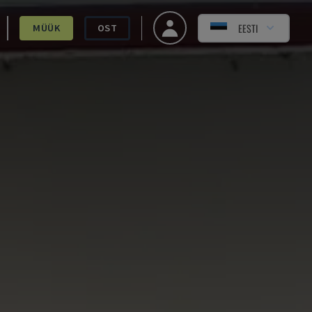
EESTI
MÜÜK
OST