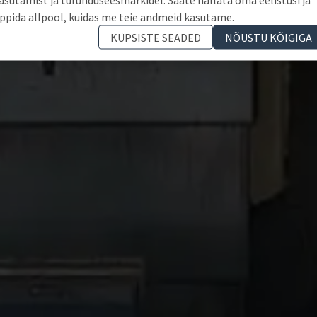
ppida allpool, kuidas me teie andmeid kasutame.
KÜPSISTE SEADED
NÕUSTU KÕIGIGA