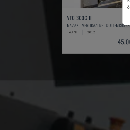
õ
VTC 300C II
MAZAK - VERTIKAALNE TÖÖTLEMISKES
TAANI
2012
45.0