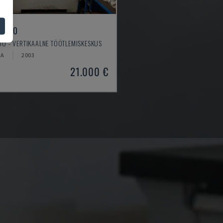
 550
O - VERTIKAALNE TÖÖTLEMISKESKUS
IA
2003
21.000 €