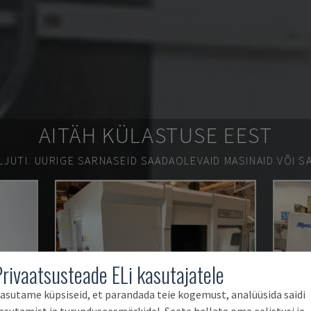
AITÄH KÜLASTUSE EEST
LJUTI.
UURIGE SARNASEID SAADAOLEVAID MASINAID VÕI SA
Privaatsusteade ELi kasutajatele
asutame küpsiseid, et parandada teie kogemust, analüüsida saidi
asutamist ja turunduseesmärkidel. Saate hallata oma eelistusi ja