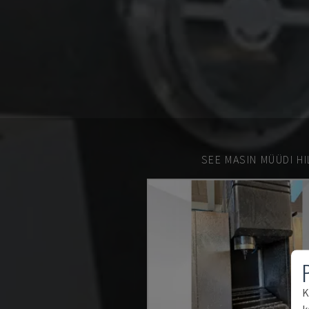
SEE MASIN MÜÜDI HI
K
k