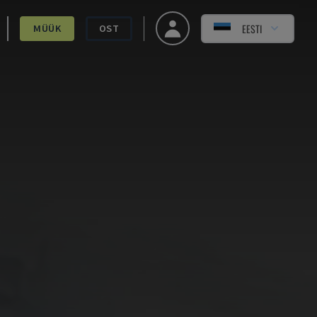
EESTI
MÜÜK
OST