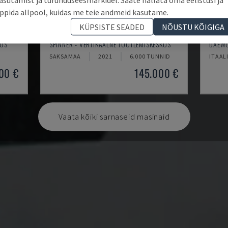
ppida allpool, kuidas me teie andmeid kasutame.
KÜPSISTE SEADED
NÕUSTU KÕIGIGA
U5-1530
MYNX
KUS
SPINNER - VERTIKAALNE TÖÖTLEMISKESKUS
DAEWO
SAKSAMAA
2021
6.000 TUNNID
ITAAL
00 €
145.000 €
Vaata kõiki sarnaseid masinaid