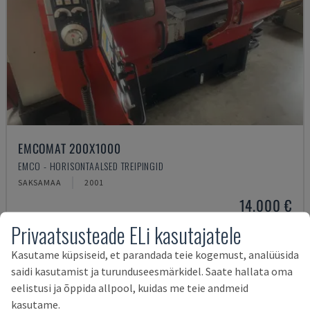
EMCOMAT 200X1000
EMCO - HORISONTAALSED TREIPINGID
SAKSAMAA
2001
14.000 €
Privaatsusteade ELi kasutajatele
Kasutame küpsiseid, et parandada teie kogemust, analüüsida
saidi kasutamist ja turunduseesmärkidel. Saate hallata oma
eelistusi ja õppida allpool, kuidas me teie andmeid
kasutame.