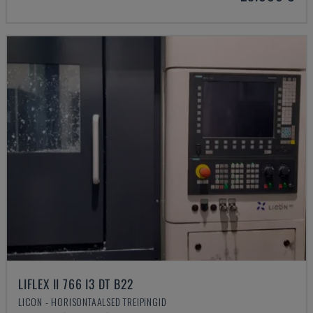
LIFLEX II 766 I3 DT B22
LICON - HORISONTAALSED TREIPINGID