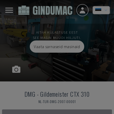
AITÄH KÜLASTUSE EEST
SEE MASIN MÜÜDI HILJUTI.
Vaata sarnaseid masinaid
DMG
-
Gildemeister CTX 310
NL-TUR-DMG-2007-00001