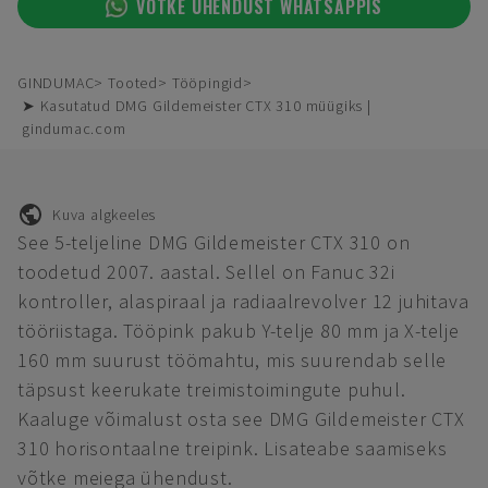
VÕTKE ÜHENDUST WHATSAPPIS
GINDUMAC
Tooted
Tööpingid
➤ Kasutatud DMG Gildemeister CTX 310 müügiks |
gindumac.com
Kuva algkeeles
See 5-teljeline DMG Gildemeister CTX 310 on
toodetud 2007. aastal. Sellel on Fanuc 32i
kontroller, alaspiraal ja radiaalrevolver 12 juhitava
tööriistaga. Tööpink pakub Y-telje 80 mm ja X-telje
160 mm suurust töömahtu, mis suurendab selle
täpsust keerukate treimistoimingute puhul.
Kaaluge võimalust osta see DMG Gildemeister CTX
310 horisontaalne treipink. Lisateabe saamiseks
võtke meiega ühendust.