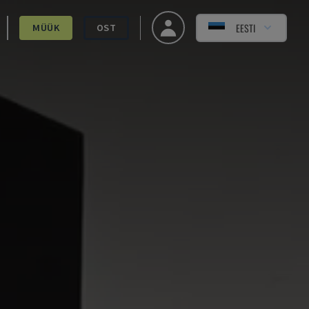
EESTI
MÜÜK
OST