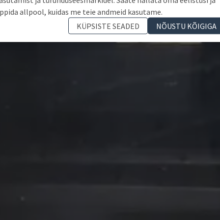
ppida allpool, kuidas me teie andmeid kasutame.
KÜPSISTE SEADED
NÕUSTU KÕIGIGA