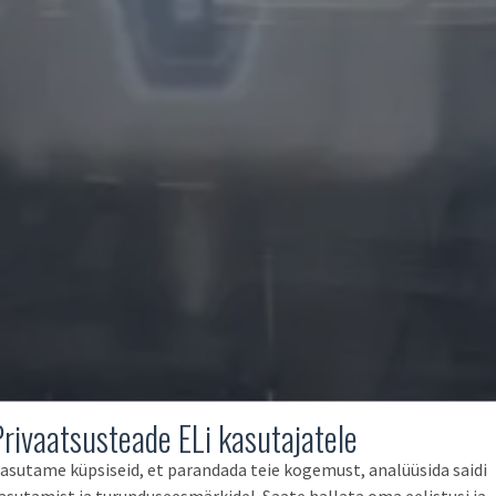
Privaatsusteade ELi kasutajatele
asutame küpsiseid, et parandada teie kogemust, analüüsida saidi
asutamist ja turunduseesmärkidel. Saate hallata oma eelistusi ja