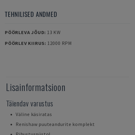
TEHNILISED ANDMED
PÖÖRLEVA JÕUD
:
13 KW
PÖÖRLEV KIIRUS
:
12000 RPM
Lisainformatsioon
Täiendav varustus
Väline käsiratas
Renishaw puuteandurite komplekt
Pihustuspüstol