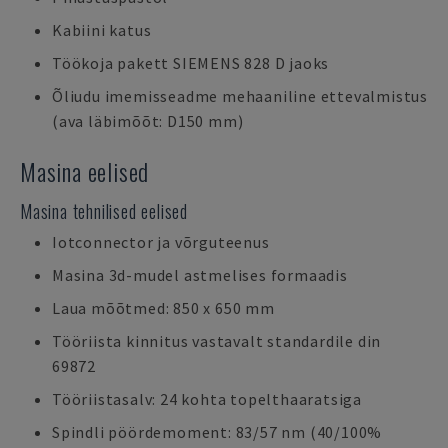
Kabiini katus
Töökoja pakett SIEMENS 828 D jaoks
Õliudu imemisseadme mehaaniline ettevalmistus
(ava läbimõõt: D150 mm)
Masina eelised
Masina tehnilised eelised
Iotconnector ja võrguteenus
Masina 3d-mudel astmelises formaadis
Laua mõõtmed: 850 x 650 mm
Tööriista kinnitus vastavalt standardile din
69872
Tööriistasalv: 24 kohta topelthaaratsiga
Spindli pöördemoment: 83/57 nm (40/100%