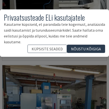
Privaatsusteade ELi kasutajatele
Kasutame küpsiseid, et parandada teie kogemust, analüüsida
saidi kasutamist ja turunduseesmärkidel. Saate hallata oma
ECOMILL 800 V
eelistusi ja õppida allpool, kuidas me teie andmeid
DMG - VERTIKAALNE TÖÖTLEMISKESKUS
kasutame.
SAKSAMAA
2016
11.898 TUNNID
KÜPSISTE SEADED
NÕUSTU KÕIGIGA
38.000 €