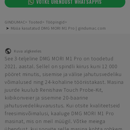
VÕTKE ÜHENDUST WHATSAPPIS
GINDUMAC
Tooted
Tööpingid
➤ Müüa kasutatud DMG MORI M1 Pro | gindumac.com
Kuva algkeeles
See 3-teljeline DMG MORI M1 Pro on toodetud
2021. aastal. Sellel on spindli kiirus kuni 12 000
pööret minutis, sisemise ja välise jahutusvedeliku
võimalused ning 24-kohaline tööriistakast. Masina
juurde kuulub Renishaw Touch Probe-Kit,
kiibikonveier ja sisemine 20-baarine
jahutusvedelikuvarustus. Kui otsite kvaliteetseid
freesimisvõimalusi, kaaluge DMG MORI M1 Pro
masinat, mis on meil müügil. Võtke meiega
ühendust, kui soovite selle masina kohta rohkem