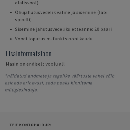
alalisvool)
Õhujahutusvedelik väline ja sisemine (läbi
spindli)
Sisemine jahutusvedeliku etteanne: 20 baari
Voodi loputus m-funktsiooni kaudu
Lisainformatsioon
Masin on endiselt voolu all
*näidatud andmete ja tegelike väärtuste vahel võib
esineda erinevusi, seda peaks kinnitama
müügiesindaja.
TEIE KONTOHALDUR: