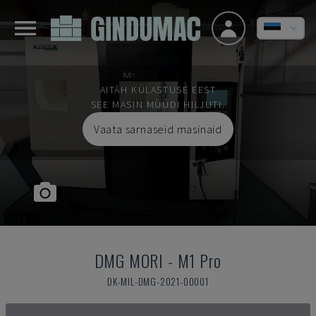
AITÄH KÜLASTUSE EEST
SEE MASIN MÜÜDI HILJUTI.
Vaata sarnaseid masinaid
DMG MORI
-
M1 Pro
DK-MIL-DMG-2021-00001