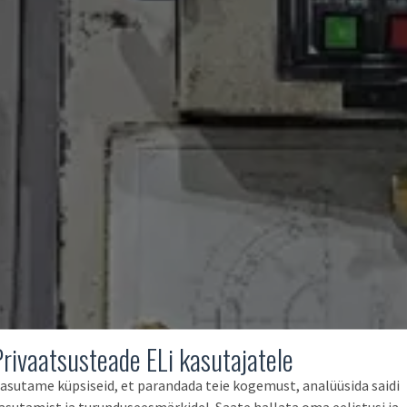
Privaatsusteade ELi kasutajatele
asutame küpsiseid, et parandada teie kogemust, analüüsida saidi
asutamist ja turunduseesmärkidel. Saate hallata oma eelistusi ja