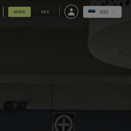
EESTI
MÜÜK
OST