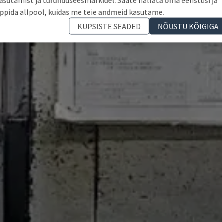
ppida allpool, kuidas me teie andmeid kasutame.
KÜPSISTE SEADED
NÕUSTU KÕIGIGA