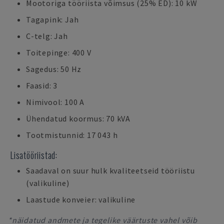
Mootoriga tööriista võimsus (25% ED): 10 kW
Tagapink: Jah
C-telg: Jah
Toitepinge: 400 V
Sagedus: 50 Hz
Faasid: 3
Nimivool: 100 A
Ühendatud koormus: 70 kVA
Tootmistunnid: 17 043 h
Lisatööriistad:
Saadaval on suur hulk kvaliteetseid tööriistu
(valikuline)
Laastude konveier: valikuline
*näidatud andmete ja tegelike väärtuste vahel võib