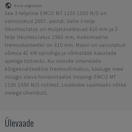
Kuva algkeeles
See 3-teljeline EMCO MT 110X 1500 M/S on
valmistatud 2007. aastal. Selle X-telje
liikumisulatus on muljetavaldavad 410 mm ja Z-
telje liikumisulatus 1560 mm, maksimaalne
treimisdiameeter on 610 mm. Masin on varustatud
võimsa 42 kW spindliga ja võimaldab kasutada
ajamiga tööriistu. Kui soovite omandada
kõrgekvaliteedilisi treimisvõimalusi, kaaluge meie
müügis oleva horisontaalse treipingi EMCO MT
110X 1500 M/S ostmist. Lisateabe saamiseks võtke
meiega ühendust.
Ülevaade