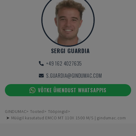
SERGI GUARDIA
+49 162 4027635
S.GUARDIA@GINDUMAC.COM
VÕTKE ÜHENDUST WHATSAPPIS
GINDUMAC
Tooted
Tööpingid
➤ Müügil kasutatud EMCO MT 110X 1500 M/S | gindumac.com