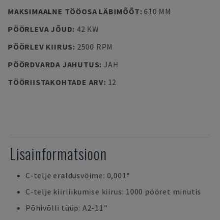
MAKSIMAALNE TÖÖOSA LÄBIMÕÕT
:
610 MM
PÖÖRLEVA JÕUD
:
42 KW
PÖÖRLEV KIIRUS
:
2500 RPM
PÖÖRDVARDA JAHUTUS
:
JAH
TÖÖRIISTAKOHTADE ARV
:
12
Lisainformatsioon
C-telje eraldusvõime: 0,001°
C-telje kiirliikumise kiirus: 1000 pööret minutis
Põhivõlli tüüp: A2-11"