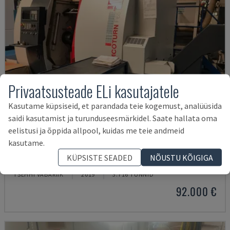
Privaatsusteade ELi kasutajatele
Kasutame küpsiseid, et parandada teie kogemust, analüüsida
saidi kasutamist ja turunduseesmärkidel. Saate hallata oma
eelistusi ja õppida allpool, kuidas me teie andmeid
kasutame.
EMCOTURN 65
KÜPSISTE SEADED
NÕUSTU KÕIGIGA
EMCO - HORISONTAALSED TREIPINGID
TŠEHHI VABARIIK
2019
3.716 TUNNID
92.000 €