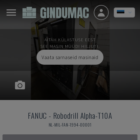
AITÄH KÜLASTUSE EEST
SEE MASIN MÜÜDI HILJUTI.
Vaata sarnaseid masinaid
FANUC
-
Robodrill Alpha-T10A
NL-MIL-FAN-1994-00001