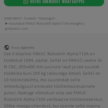
VÕTKE ÜHENDUST WHATSAPPIS
GINDUMAC
Tooted
Tööpingid
➤ Kasutatud FANUC Robodrill Alpha-T10A müügiks |
gindumac.com
Kuva algkeeles
See 3-teljeline FANUC Robodrill Alpha-T10A on
toodetud 1994. aastal. Sellel on FANUCi seeria 16-
M CNC, 650x400 mm suurune laud ja see suudab
töödelda kuni 200 kg raskusega detaili. Sellel on
10 tööriistakohta, mis suurendab selle
mitmekülgsust erinevate töötlemisülesannete
puhul. Kaaluge võimalust osta see FANUC
Robodrill Alpha-T10A vertikaalne töötlemiskeskus.
Võtke meiega ühendust, kui soovite selle masina