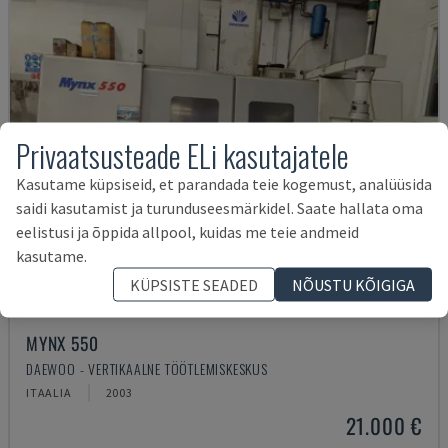
Privaatsusteade ELi kasutajatele
Kasutame küpsiseid, et parandada teie kogemust, analüüsida
saidi kasutamist ja turunduseesmärkidel. Saate hallata oma
eelistusi ja õppida allpool, kuidas me teie andmeid
kasutame.
KÜPSISTE SEADED
NÕUSTU KÕIGIGA
MYNX 550
DAEWOO - VERTIKAALNE TÖÖTLEMISKESKUS
ITAALIA
2003
21.000 €