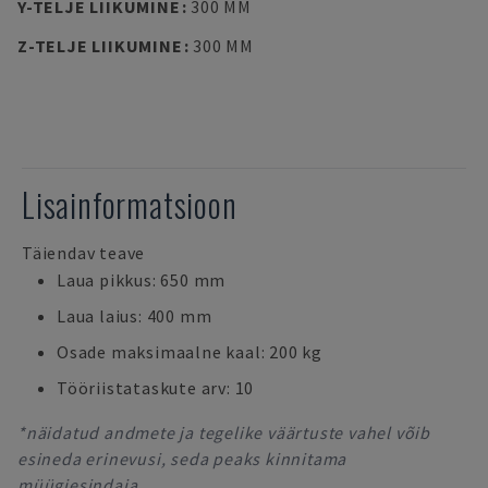
Y-TELJE LIIKUMINE
:
300 MM
Z-TELJE LIIKUMINE
:
300 MM
Lisainformatsioon
Täiendav teave
Laua pikkus: 650 mm
Laua laius: 400 mm
Osade maksimaalne kaal: 200 kg
Tööriistataskute arv: 10
*näidatud andmete ja tegelike väärtuste vahel võib
esineda erinevusi, seda peaks kinnitama
müügiesindaja.