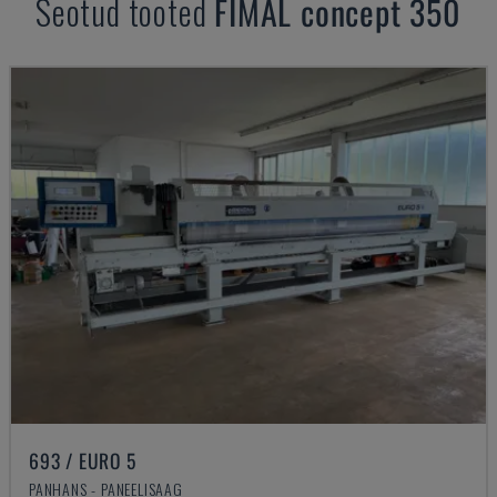
Seotud tooted
FIMAL
concept 350
693 / EURO 5
PANHANS - PANEELISAAG