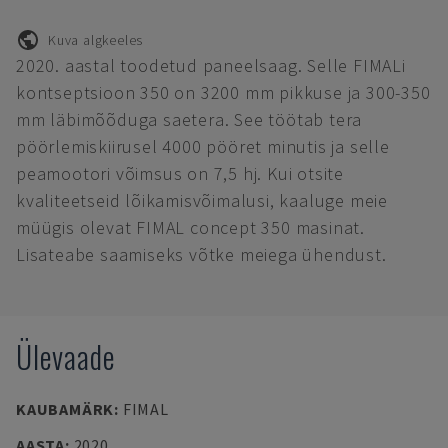
Kuva algkeeles
2020. aastal toodetud paneelsaag. Selle FIMALi
kontseptsioon 350 on 3200 mm pikkuse ja 300-350
mm läbimõõduga saetera. See töötab tera
pöörlemiskiirusel 4000 pööret minutis ja selle
peamootori võimsus on 7,5 hj. Kui otsite
kvaliteetseid lõikamisvõimalusi, kaaluge meie
müügis olevat FIMAL concept 350 masinat.
Lisateabe saamiseks võtke meiega ühendust.
Ülevaade
KAUBAMÄRK
:
FIMAL
AASTA
:
2020