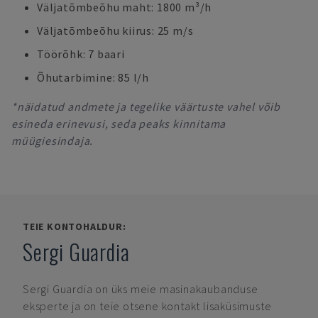
Väljatõmbeõhu maht: 1800 m³/h
Väljatõmbeõhu kiirus: 25 m/s
Töörõhk: 7 baari
Õhutarbimine: 85 l/h
*näidatud andmete ja tegelike väärtuste vahel võib
esineda erinevusi, seda peaks kinnitama
müügiesindaja.
TEIE KONTOHALDUR:
Sergi Guardia
Sergi Guardia
on üks meie masinakaubanduse
eksperte ja on teie otsene kontakt lisaküsimuste