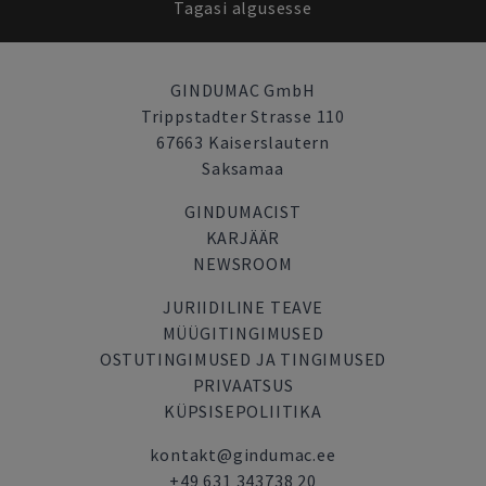
Tagasi algusesse
GINDUMAC GmbH
Trippstadter Strasse 110
67663 Kaiserslautern
Saksamaa
GINDUMACIST
KARJÄÄR
NEWSROOM
JURIIDILINE TEAVE
MÜÜGITINGIMUSED
OSTUTINGIMUSED JA TINGIMUSED
PRIVAATSUS
KÜPSISEPOLIITIKA
kontakt@gindumac.ee
+49 631 343738 20