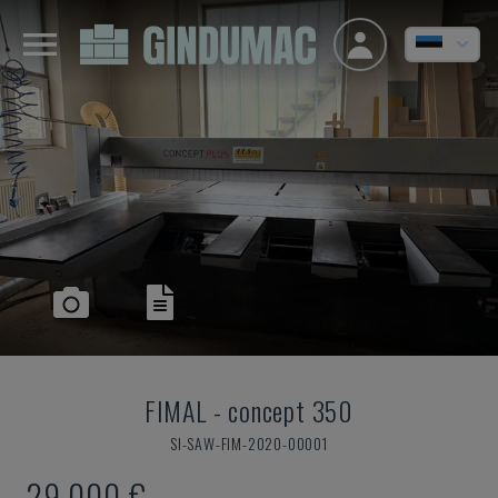
FIMAL
-
concept 350
SI-SAW-FIM-2020-00001
29.000 €