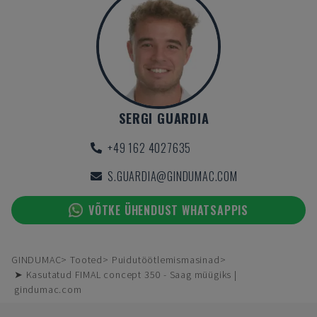
SERGI GUARDIA
+49 162 4027635
S.GUARDIA@GINDUMAC.COM
VÕTKE ÜHENDUST WHATSAPPIS
GINDUMAC
Tooted
Puidutöötlemismasinad
➤ Kasutatud FIMAL concept 350 - Saag müügiks |
gindumac.com