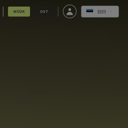
EESTI
MÜÜK
OST