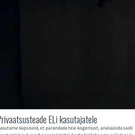
Privaatsusteade ELi kasutajatele
asutame küpsiseid, et parandada teie kogemust, analüüsida saidi
asutamist ja turunduseesmärkidel. Saate hallata oma eelistusi ja