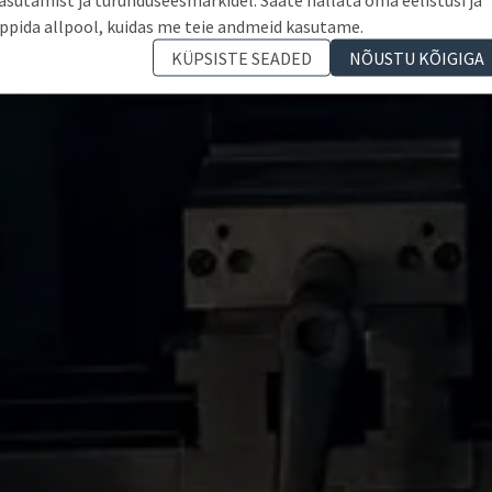
ppida allpool, kuidas me teie andmeid kasutame.
KÜPSISTE SEADED
NÕUSTU KÕIGIGA