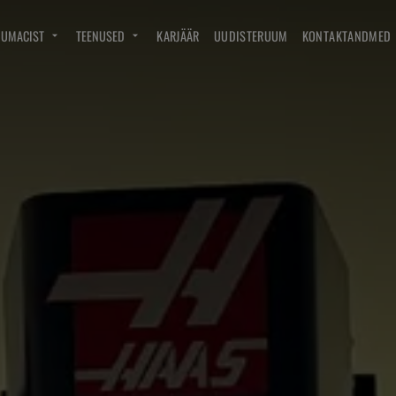
DUMACIST
TEENUSED
KARJÄÄR
UUDISTERUUM
KONTAKTANDMED