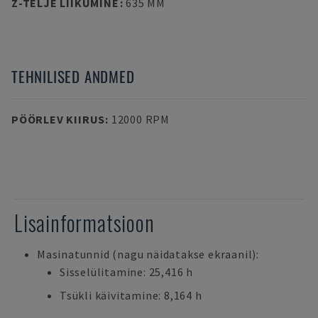
Z-TELJE LIIKUMINE
:
635 MM
TEHNILISED ANDMED
PÖÖRLEV KIIRUS
:
12000 RPM
Lisainformatsioon
Masinatunnid (nagu näidatakse ekraanil):
Sisselülitamine: 25,416 h
Tsükli käivitamine: 8,164 h