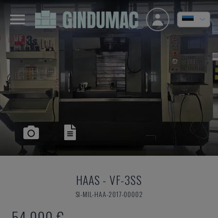
HAAS
-
VF-3SS
SI-MIL-HAA-2017-00002
54.000 €