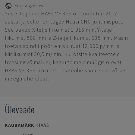
Kuva algkeeles
See 3-teljeline HAAS VF-3SS on toodetud 2017.
aastal ja sellel on tugev Haasi CNC-juhtimispult.
See pakub X-telje liikumist 1 016 mm, Y-telje
liikumist 508 mm ja Z-telje liikumist 635 mm. Masin
toetab spindli pöörlemiskiirust 12 000 p/min ja
kiirliikumist 30,5 m/min. Kui otsite kvaliteetseid
freesimisvõimalusi, kaaluge meie müügis olevat
HAAS VF-3SS masinat. Lisateabe saamiseks võtke
meiega ühendust.
Ülevaade
KAUBAMÄRK
:
HAAS