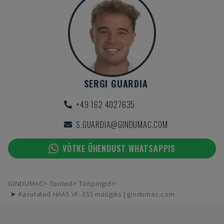
SERGI GUARDIA
+49 162 4027635
S.GUARDIA@GINDUMAC.COM
VÕTKE ÜHENDUST WHATSAPPIS
GINDUMAC
Tooted
Tööpingid
➤ Kasutatud HAAS VF-3SS müügiks | gindumac.com