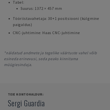
Tabel:
Suurus: 1372 × 457 mm
Tööriistavahetaja: 30+1 positsiooni (külgmine
paigaldus)
CNC-juhtimine: Haas CNC-juhtimine
*näidatud andmete ja tegelike väärtuste vahel võib
esineda erinevusi, seda peaks kinnitama
müügiesindaja.
TEIE KONTOHALDUR:
Sergi Guardia