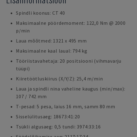
Spindli koonus: CT 40
Maksimaalne pöördemoment: 122,0 Nm @ 2000
p/min
Laua mõõtmed: 1321 x 495 mm
Maksimaalne kaal laual: 794 kg
Tööriistavahetaja: 20 positsiooni (vihmavarju
tüüpi)
Kiiretöötluskiirus (X/Y/Z): 25,4 m/min
Laua ja spindli nina vaheline kaugus (min/max):
107 / 742 mm
T-pesad: 5 pesa, laius 16 mm, samm 80 mm
Sisselülitusaeg: 18673:41:20
Tsükli algusaeg: 0,5 tundi: 3974:33:16
Söödalõikamise aeg: 2117:17:34