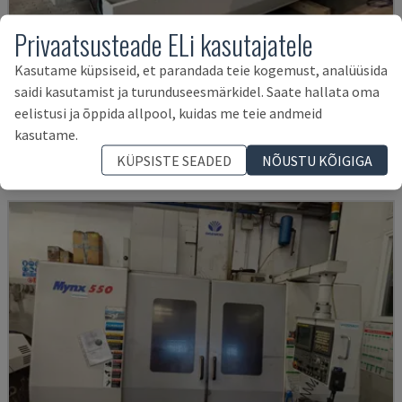
Privaatsusteade ELi kasutajatele
Kasutame küpsiseid, et parandada teie kogemust, analüüsida
U5-1530
saidi kasutamist ja turunduseesmärkidel. Saate hallata oma
SPINNER - VERTIKAALNE TÖÖTLEMISKESKUS
eelistusi ja õppida allpool, kuidas me teie andmeid
SAKSAMAA
2021
6.000 TUNNID
kasutame.
145.000 €
KÜPSISTE SEADED
NÕUSTU KÕIGIGA