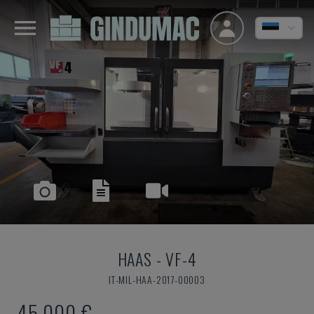
HAAS
-
VF-4
IT-MIL-HAA-2017-00003
45.000 €