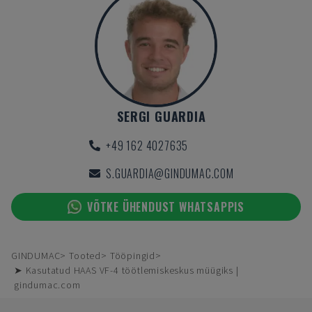
SERGI GUARDIA
+49 162 4027635
S.GUARDIA@GINDUMAC.COM
VÕTKE ÜHENDUST WHATSAPPIS
GINDUMAC
Tooted
Tööpingid
➤ Kasutatud HAAS VF-4 töötlemiskeskus müügiks |
gindumac.com