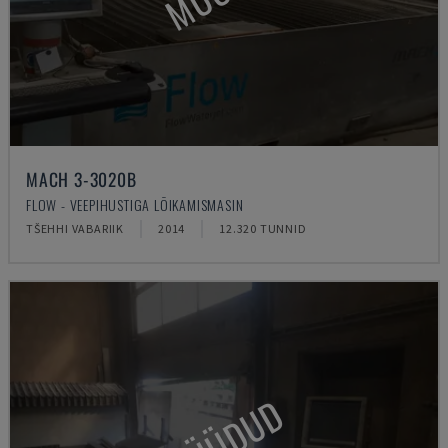
MACH 3-3020B
FLOW - VEEPIHUSTIGA LÕIKAMISMASIN
TŠEHHI VABARIIK
2014
12.320 TUNNID
MÜÜDUD