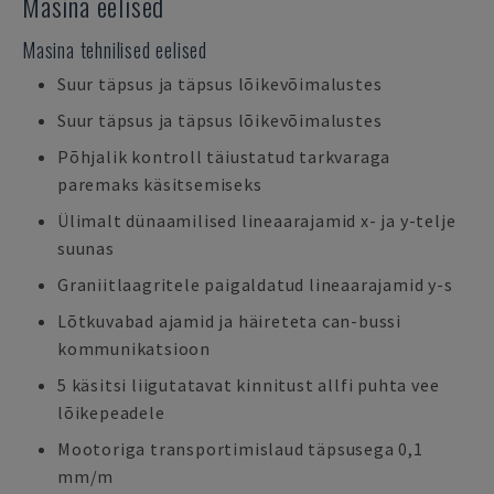
Masina eelised
Masina tehnilised eelised
Suur täpsus ja täpsus lõikevõimalustes
Suur täpsus ja täpsus lõikevõimalustes
Põhjalik kontroll täiustatud tarkvaraga
paremaks käsitsemiseks
Ülimalt dünaamilised lineaarajamid x- ja y-telje
suunas
Graniitlaagritele paigaldatud lineaarajamid y-s
Lõtkuvabad ajamid ja häireteta can-bussi
kommunikatsioon
5 käsitsi liigutatavat kinnitust allfi puhta vee
lõikepeadele
Mootoriga transportimislaud täpsusega 0,1
mm/m