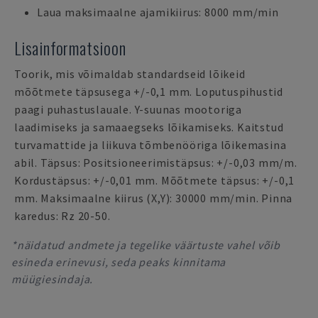
Laua maksimaalne ajamikiirus: 8000 mm/min
Lisainformatsioon
Toorik, mis võimaldab standardseid lõikeid
mõõtmete täpsusega +/-0,1 mm. Loputuspihustid
paagi puhastuslauale. Y-suunas mootoriga
laadimiseks ja samaaegseks lõikamiseks. Kaitstud
turvamattide ja liikuva tõmbenööriga lõikemasina
abil. Täpsus: Positsioneerimistäpsus: +/-0,03 mm/m.
Kordustäpsus: +/-0,01 mm. Mõõtmete täpsus: +/-0,1
mm. Maksimaalne kiirus (X,Y): 30000 mm/min. Pinna
karedus: Rz 20-50.
*näidatud andmete ja tegelike väärtuste vahel võib
esineda erinevusi, seda peaks kinnitama
müügiesindaja.