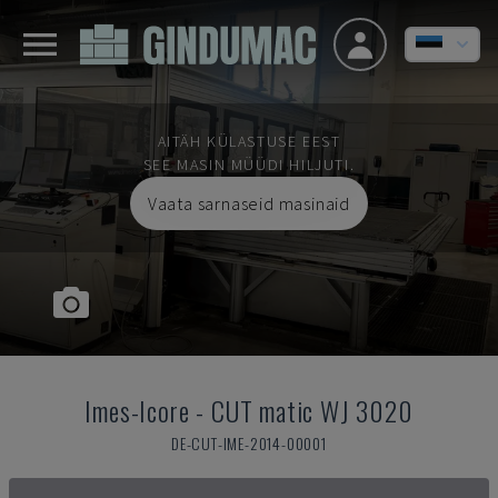
AITÄH KÜLASTUSE EEST
SEE MASIN MÜÜDI HILJUTI.
Vaata sarnaseid masinaid
Imes-Icore
-
CUT matic WJ 3020
DE-CUT-IME-2014-00001