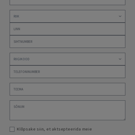
Klõpsake siin, et aktsepteerida meie