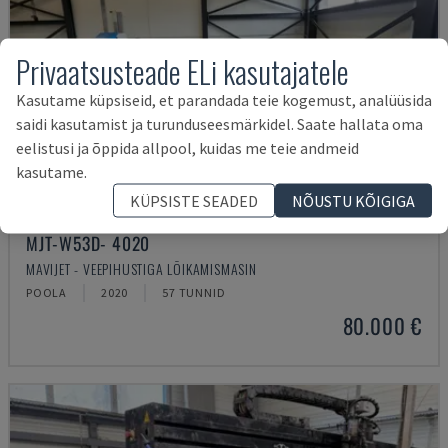
Privaatsusteade ELi kasutajatele
Kasutame küpsiseid, et parandada teie kogemust, analüüsida
saidi kasutamist ja turunduseesmärkidel. Saate hallata oma
eelistusi ja õppida allpool, kuidas me teie andmeid
kasutame.
KÜPSISTE SEADED
NÕUSTU KÕIGIGA
MJT-W53D- 4020
MAVIJET - VEEPIHUSTIGA LÕIKAMISMASIN
POOLA
2020
57 TUNNID
80.000 €