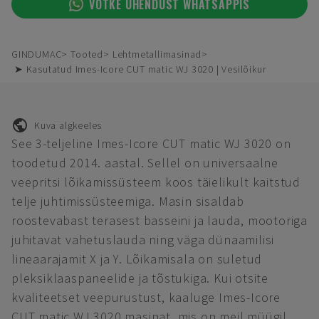
VÕTKE ÜHENDUST WHATSAPPIS
GINDUMAC
Tooted
Lehtmetallimasinad
➤ Kasutatud Imes-Icore CUT matic WJ 3020 | Vesilõikur
Kuva algkeeles
See 3-teljeline Imes-Icore CUT matic WJ 3020 on
toodetud 2014. aastal. Sellel on universaalne
veepritsi lõikamissüsteem koos täielikult kaitstud
telje juhtimissüsteemiga. Masin sisaldab
roostevabast terasest basseini ja lauda, mootoriga
juhitavat vahetuslauda ning väga dünaamilisi
lineaarajamit X ja Y. Lõikamisala on suletud
pleksiklaaspaneelide ja tõstukiga. Kui otsite
kvaliteetset veepurustust, kaaluge Imes-Icore
CUT matic WJ 3020 masinat, mis on meil müügil.