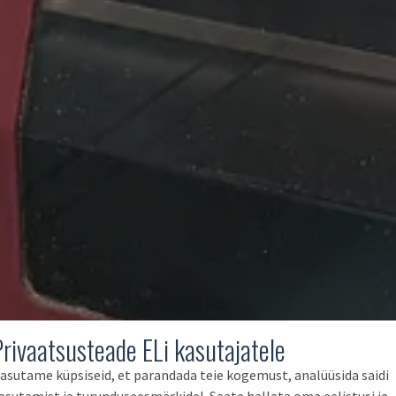
Privaatsusteade ELi kasutajatele
asutame küpsiseid, et parandada teie kogemust, analüüsida saidi
asutamist ja turunduseesmärkidel. Saate hallata oma eelistusi ja