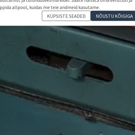
ppida allpool, kuidas me teie andmeid kasutame.
KÜPSISTE SEADED
NÕUSTU KÕIGIGA