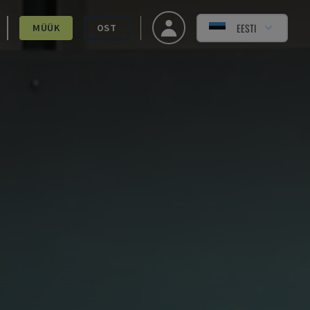
EESTI
MÜÜK
OST