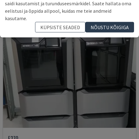
saidi kasutamist ja turunduseesmärkidel. Saate hallata oma
45.000 €
eelistusi ja õppida allpool, kuidas me teie andmeid
kasutame.
KÜPSISTE SEADED
NÕUSTU KÕIGIGA
F270