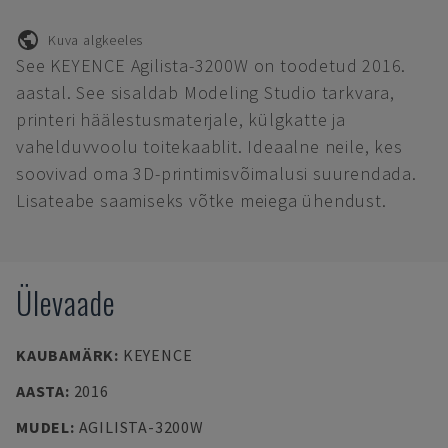
Kuva algkeeles
See KEYENCE Agilista-3200W on toodetud 2016.
aastal. See sisaldab Modeling Studio tarkvara,
printeri häälestusmaterjale, külgkatte ja
vahelduvvoolu toitekaablit. Ideaalne neile, kes
soovivad oma 3D-printimisvõimalusi suurendada.
Lisateabe saamiseks võtke meiega ühendust.
Ülevaade
KAUBAMÄRK
:
KEYENCE
AASTA
:
2016
MUDEL
:
AGILISTA-3200W