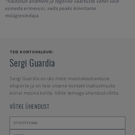
*näidatud andmete ja tegelike väärtuste vahel võib
esineda erinevusi, seda peaks kinnitama
müügiesindaja.
TEIE KONTOHALDUR:
Sergi Guardia
Sergi Guardia
on üks meie masinakaubanduse
eksperte ja on teie otsene kontakt lisaküsimuste
korral masina kohta. Võite temaga ühendust võtta.
VÕTKE ÜHENDUST