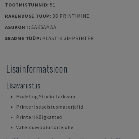
TOOTMISTUNNID
:
51
RAKENDUSE TÜÜP
:
3D PRINTIMINE
ASUKOHT
:
SAKSAMAA
SEADME TÜÜP
:
PLASTIK 3D-PRINTER
Lisainformatsioon
Lisavarustus
Modeling Studio tarkvara
Printeri seadistusmaterjalid
Printeri külgkatted
Vahelduvvoolu toitejuhe