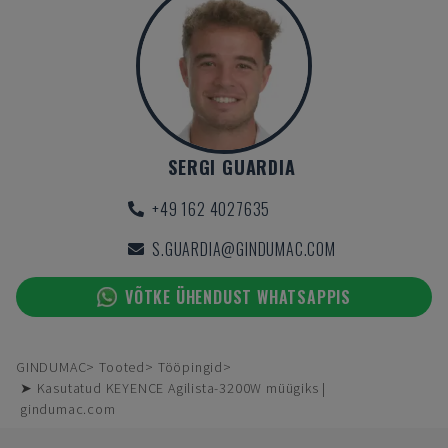
SERGI GUARDIA
+49 162 4027635
S.GUARDIA@GINDUMAC.COM
VÕTKE ÜHENDUST WHATSAPPIS
GINDUMAC
Tooted
Tööpingid
➤ Kasutatud KEYENCE Agilista-3200W müügiks |
gindumac.com