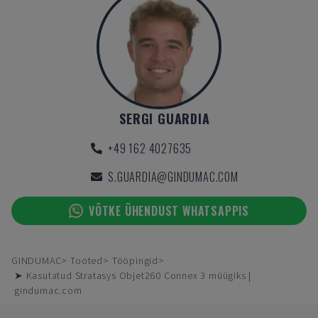
SERGI GUARDIA
+49 162 4027635
S.GUARDIA@GINDUMAC.COM
VÕTKE ÜHENDUST WHATSAPPIS
GINDUMAC
Tooted
Tööpingid
➤ Kasutatud Stratasys Objet260 Connex 3 müügiks |
gindumac.com