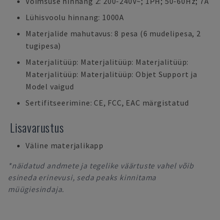
Võimsuse hinnang 2: 200-240V~; 1PH; 50-60Hz; 7A
Lühisvoolu hinnang: 1000A
Materjalide mahutavus: 8 pesa (6 mudelipesa, 2
tugipesa)
Materjalitüüp: Materjalitüüp: Materjalitüüp:
Materjalitüüp: Materjalitüüp: Objet Support ja
Model vaigud
Sertifitseerimine: CE, FCC, EAC märgistatud
Lisavarustus
Väline materjalikapp
*näidatud andmete ja tegelike väärtuste vahel võib
esineda erinevusi, seda peaks kinnitama
müügiesindaja.