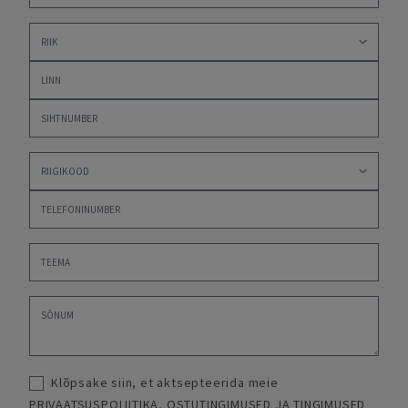
Klõpsake siin, et aktsepteerida meie
PRIVAATSUSPOLIITIKA
,
OSTUTINGIMUSED JA TINGIMUSED