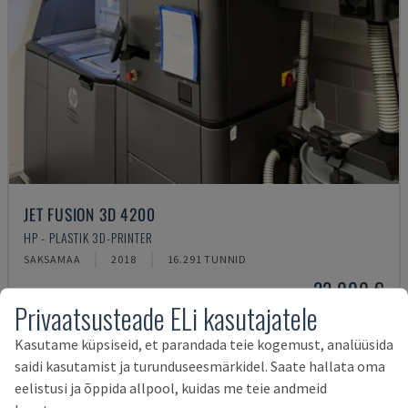
JET FUSION 3D 4200
HP - PLASTIK 3D-PRINTER
SAKSAMAA
2018
16.291 TUNNID
22.000 €
Privaatsusteade ELi kasutajatele
Kasutame küpsiseid, et parandada teie kogemust, analüüsida
saidi kasutamist ja turunduseesmärkidel. Saate hallata oma
eelistusi ja õppida allpool, kuidas me teie andmeid