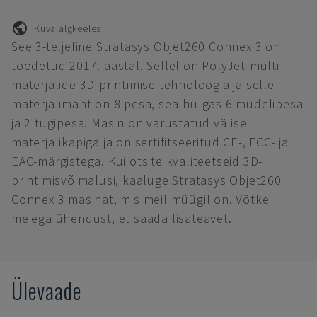
Kuva algkeeles
See 3-teljeline Stratasys Objet260 Connex 3 on
toodetud 2017. aastal. Sellel on PolyJet-multi-
materjalide 3D-printimise tehnoloogia ja selle
materjalimaht on 8 pesa, sealhulgas 6 mudelipesa
ja 2 tugipesa. Masin on varustatud välise
materjalikapiga ja on sertifitseeritud CE-, FCC- ja
EAC-märgistega. Kui otsite kvaliteetseid 3D-
printimisvõimalusi, kaaluge Stratasys Objet260
Connex 3 masinat, mis meil müügil on. Võtke
meiega ühendust, et saada lisateavet.
Ülevaade