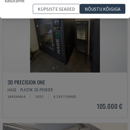
kasutame.
KÜPSISTE SEADED
NÕUSTU KÕIGIGA
3D PRECISION ONE
HAGE - PLASTIK 3D-PRINTER
SAKSAMAA
2023
4.159 TUNNID
105.000 €