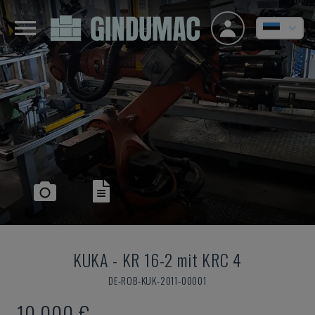
KUKA
-
KR 16-2 mit KRC 4
DE-ROB-KUK-2011-00001
10.000 €