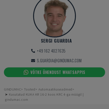
SERGI GUARDIA
+49 162 4027635
S.GUARDIA@GINDUMAC.COM
VÕTKE ÜHENDUST WHATSAPPIS
GINDUMAC
Tooted
Automaatikaseadmed
➤ Kasutatud KUKA KR 16-2 koos KRC 4-ga müügil |
gindumac.com