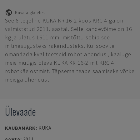
Kuva algkeeles
See 6-teljeline KUKA KR 16-2 koos KRC 4-ga on
valmistatud 2011. aastal. Selle kandevõime on 16
kg ja ulatus 1611 mm, mistõttu sobib see
mitmesugusteks rakendusteks. Kui soovite
omandada kvaliteetseid robotlahendusi, kaaluge
meie müügis oleva KUKA KR 16-2 mit KRC 4
robotkäe ostmist. Täpsema teabe saamiseks võtke
meiega ühendust.
Ülevaade
KAUBAMÄRK
:
KUKA
AASTA
:
2011