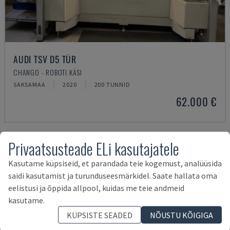
AUDI TSV D5 TÜR
CHANGO - ROBOTI KÄSI
SAKSAMAA
2020
200 TUNNID
62.000 €
Privaatsusteade ELi kasutajatele
Kasutame küpsiseid, et parandada teie kogemust, analüüsida
saidi kasutamist ja turunduseesmärkidel. Saate hallata oma
eelistusi ja õppida allpool, kuidas me teie andmeid
kasutame.
KÜPSISTE SEADED
NÕUSTU KÕIGIGA