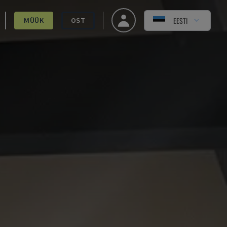
EESTI
MÜÜK
OST