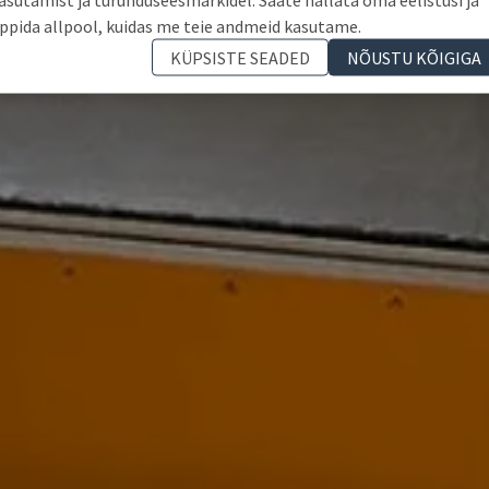
ppida allpool, kuidas me teie andmeid kasutame.
KÜPSISTE SEADED
NÕUSTU KÕIGIGA