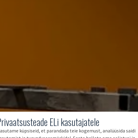
Privaatsusteade ELi kasutajatele
asutame küpsiseid, et parandada teie kogemust, analüüsida saidi
asutamist ja turunduseesmärkidel. Saate hallata oma eelistusi ja