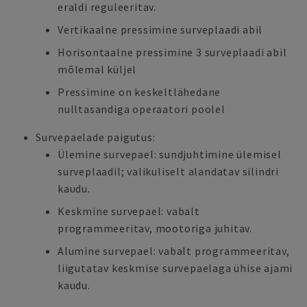
eraldi reguleeritav.
Vertikaalne pressimine surveplaadi abil
Horisontaalne pressimine 3 surveplaadi abil
mõlemal küljel
Pressimine on keskeltlähedane
nulltasandiga operaatori poolel
Survepaelade paigutus:
Ülemine survepael: sundjuhtimine ülemisel
surveplaadil; valikuliselt alandatav silindri
kaudu.
Keskmine survepael: vabalt
programmeeritav, mootoriga juhitav.
Alumine survepael: vabalt programmeeritav,
liigutatav keskmise survepaelaga ühise ajami
kaudu.