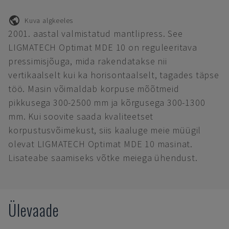
Kuva algkeeles
2001. aastal valmistatud mantlipress. See
LIGMATECH Optimat MDE 10 on reguleeritava
pressimisjõuga, mida rakendatakse nii
vertikaalselt kui ka horisontaalselt, tagades täpse
töö. Masin võimaldab korpuse mõõtmeid
pikkusega 300-2500 mm ja kõrgusega 300-1300
mm. Kui soovite saada kvaliteetset
korpustusvõimekust, siis kaaluge meie müügil
olevat LIGMATECH Optimat MDE 10 masinat.
Lisateabe saamiseks võtke meiega ühendust.
Ülevaade