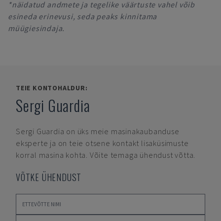
*näidatud andmete ja tegelike väärtuste vahel võib
esineda erinevusi, seda peaks kinnitama
müügiesindaja.
TEIE KONTOHALDUR:
Sergi Guardia
Sergi Guardia
on üks meie masinakaubanduse
eksperte ja on teie otsene kontakt lisaküsimuste
korral masina kohta. Võite temaga ühendust võtta.
VÕTKE ÜHENDUST