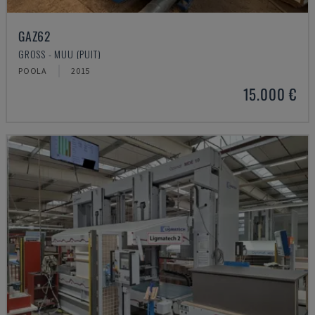
GAZ62
GROSS - MUU (PUIT)
POOLA
2015
15.000 €