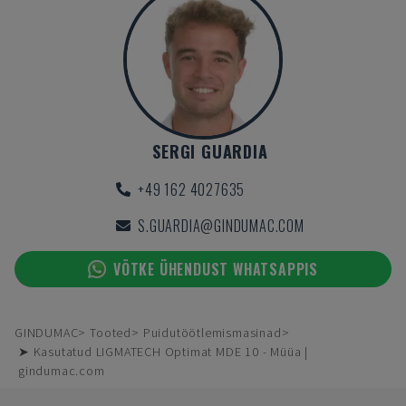
SERGI GUARDIA
+49 162 4027635
S.GUARDIA@GINDUMAC.COM
VÕTKE ÜHENDUST WHATSAPPIS
GINDUMAC
Tooted
Puidutöötlemismasinad
➤ Kasutatud LIGMATECH Optimat MDE 10 - Müüa |
gindumac.com