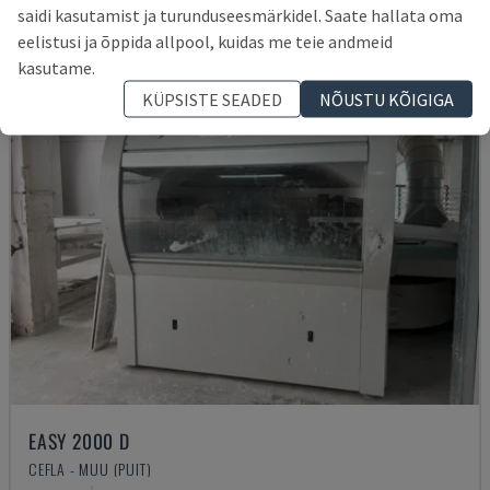
saidi kasutamist ja turunduseesmärkidel. Saate hallata oma
eelistusi ja õppida allpool, kuidas me teie andmeid
kasutame.
KÜPSISTE SEADED
NÕUSTU KÕIGIGA
EASY 2000 D
CEFLA - MUU (PUIT)