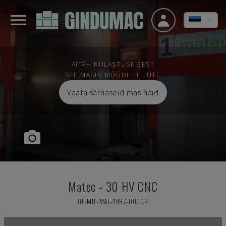
AITÄH KÜLASTUSE EEST
SEE MASIN MÜÜDI HILJUTI.
Vaata sarnaseid masinaid
Matec
-
30 HV CNC
DE-MIL-MAT-1997-00002