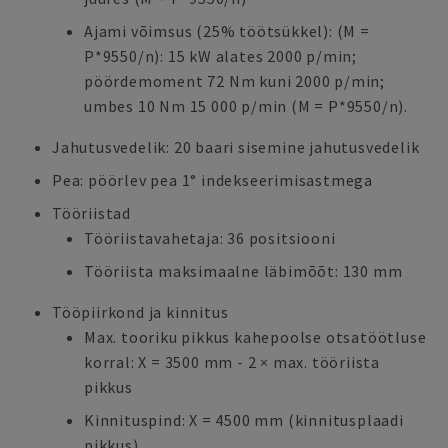
Ajami võimsus (25% töötsükkel): (M =
P*9550/n): 15 kW alates 2000 p/min;
pöördemoment 72 Nm kuni 2000 p/min;
umbes 10 Nm 15 000 p/min (M = P*9550/n).
Jahutusvedelik: 20 baari sisemine jahutusvedelik
Pea: pöörlev pea 1° indekseerimisastmega
Tööriistad
Tööriistavahetaja: 36 positsiooni
Tööriista maksimaalne läbimõõt: 130 mm
Tööpiirkond ja kinnitus
Max. tooriku pikkus kahepoolse otsatöötluse
korral: X = 3500 mm - 2 × max. tööriista
pikkus
Kinnituspind: X = 4500 mm (kinnitusplaadi
pikkus)