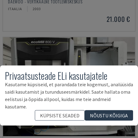
DAEWOO - VERTIKAALNE TÖÖTLEMISKESKUS
ITAALIA
2003
21.000 €
Privaatsusteade ELi kasutajatele
Kasutame küpsiseid, et parandada teie kogemust, analüüsida
saidi kasutamist ja turunduseesmärkidel. Saate hallata oma
eelistusi ja õppida allpool, kuidas me teie andmeid
kasutame.
KÜPSISTE SEADED
NÕUSTU KÕIGIGA