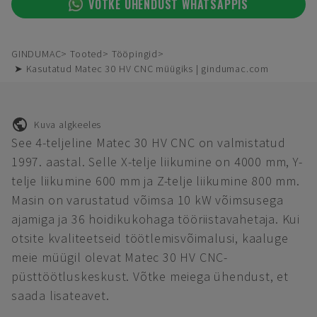
VÕTKE ÜHENDUST WHATSAPPIS
GINDUMAC
Tooted
Tööpingid
➤ Kasutatud Matec 30 HV CNC müügiks | gindumac.com
Kuva algkeeles
See 4-teljeline Matec 30 HV CNC on valmistatud
1997. aastal. Selle X-telje liikumine on 4000 mm, Y-
telje liikumine 600 mm ja Z-telje liikumine 800 mm.
Masin on varustatud võimsa 10 kW võimsusega
ajamiga ja 36 hoidikukohaga tööriistavahetaja. Kui
otsite kvaliteetseid töötlemisvõimalusi, kaaluge
meie müügil olevat Matec 30 HV CNC-
püsttöötluskeskust. Võtke meiega ühendust, et
saada lisateavet.