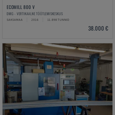
ECOMILL 800 V
DMG - VERTIKAALNE TÖÖTLEMISKESKUS
SAKSAMAA
2016
11.898 TUNNID
38.000 €