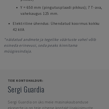
Y = 650 mm (pingutusplaadi pikkus); 7 T-ava,
vahekaugus 125 mm.
Elektriline ühendus: Ühendatud koormus kokku
42 kVA
*näidatud andmete ja tegelike väärtuste vahel võib
esineda erinevusi, seda peaks kinnitama
müügiesindaja.
TEIE KONTOHALDUR:
Sergi Guardia
Sergi Guardia
on üks meie masinakaubanduse
eksperte ja on teie otsene kontakt lisaküsimuste