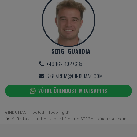
SERGI GUARDIA
+49 162 4027635
S.GUARDIA@GINDUMAC.COM
VÕTKE ÜHENDUST WHATSAPPIS
GINDUMAC
Tooted
Tööpingid
➤ Müüa kasutatud Mitsubishi Electric SG12M | gindumac.com