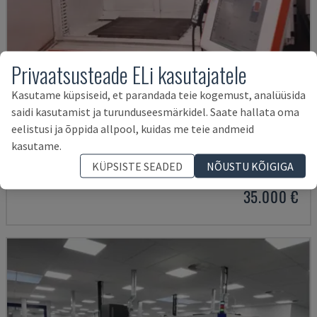
Privaatsusteade ELi kasutajatele
Kasutame küpsiseid, et parandada teie kogemust, analüüsida
saidi kasutamist ja turunduseesmärkidel. Saate hallata oma
eelistusi ja õppida allpool, kuidas me teie andmeid
FORM 30
kasutame.
AGIECHARMILLES - DIELEKTRILISE EDM MASINA
KÜPSISTE SEADED
NÕUSTU KÕIGIGA
UNGARI
2015
35.000 €