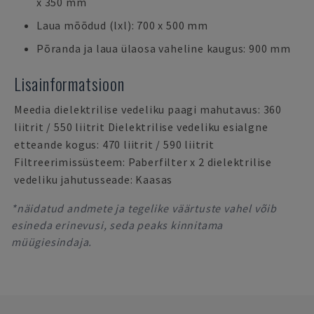
x 350 mm
Laua mõõdud (lxl): 700 x 500 mm
Põranda ja laua ülaosa vaheline kaugus: 900 mm
Lisainformatsioon
Meedia dielektrilise vedeliku paagi mahutavus: 360
liitrit / 550 liitrit Dielektrilise vedeliku esialgne
etteande kogus: 470 liitrit / 590 liitrit
Filtreerimissüsteem: Paberfilter x 2 dielektrilise
vedeliku jahutusseade: Kaasas
*näidatud andmete ja tegelike väärtuste vahel võib
esineda erinevusi, seda peaks kinnitama
müügiesindaja.