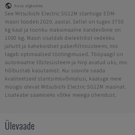
Kuva algkeeles
See Mitsubishi Electric SG12M stantsiga EDM-
masin toodeti 2020. aastal. Sellel on tugev 3750
kg kaal ja tooriku maksimaalne kandevõime on
1000 kg. Masin sisaldab dielektrilist vedeliku
jahutit ja kahekordset paberfiltrisüsteemi, mis
tagab optimaalsed töötingimused. Tööpaagil on
automaatne tõstesüsteem ja hinji avatud uks, mis
hõlbustab kasutamist. Kui soovite saada
kvaliteetseid stantsimisvõimalusi, kaaluge meie
müügis olevat Mitsubishi Electric SG12M masinat.
Lisateabe saamiseks võtke meiega ühendust.
Ülevaade