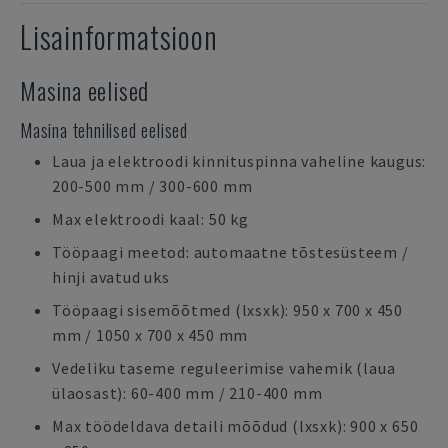
Lisainformatsioon
Masina eelised
Masina tehnilised eelised
Laua ja elektroodi kinnituspinna vaheline kaugus:
200-500 mm / 300-600 mm
Max elektroodi kaal: 50 kg
Tööpaagi meetod: automaatne tõstesüsteem /
hinji avatud uks
Tööpaagi sisemõõtmed (lxsxk): 950 x 700 x 450
mm / 1050 x 700 x 450 mm
Vedeliku taseme reguleerimise vahemik (laua
ülaosast): 60-400 mm / 210-400 mm
Max töödeldava detaili mõõdud (lxsxk): 900 x 650