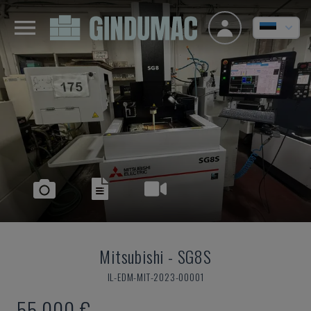
Mitsubishi
-
SG8S
IL-EDM-MIT-2023-00001
55.000 €