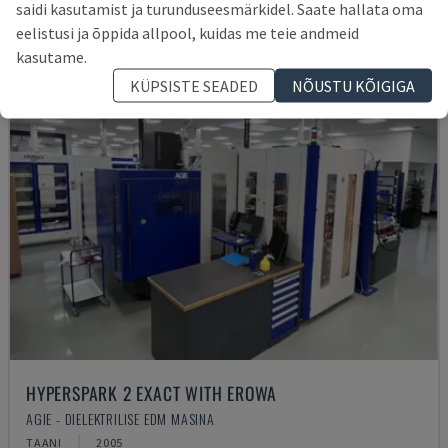
saidi kasutamist ja turunduseesmärkidel. Saate hallata oma
eelistusi ja õppida allpool, kuidas me teie andmeid
kasutame.
KÜPSISTE SEADED
NÕUSTU KÕIGIGA
HYPERSPARK 2 EXACT WITH EROWA
AGIE - DIELEKTRILISE EDM MASINA
TAANI
2005