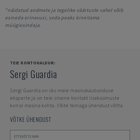
*näidatud andmete ja tegelike väärtuste vahel võib
esineda erinevusi, seda peaks kinnitama
müügiesindaja.
TEIE KONTOHALDUR:
Sergi Guardia
Sergi Guardia
on üks meie masinakaubanduse
eksperte ja on teie otsene kontakt lisaküsimuste
korral masina kohta. Võite temaga ühendust võtta.
VÕTKE ÜHENDUST