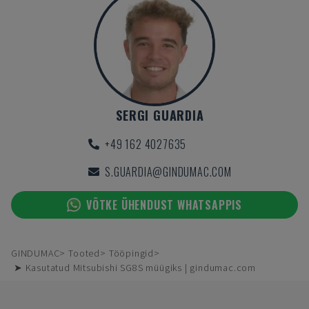
SERGI GUARDIA
+49 162 4027635
S.GUARDIA@GINDUMAC.COM
VÕTKE ÜHENDUST WHATSAPPIS
GINDUMAC
Tooted
Tööpingid
➤ Kasutatud Mitsubishi SG8S müügiks | gindumac.com