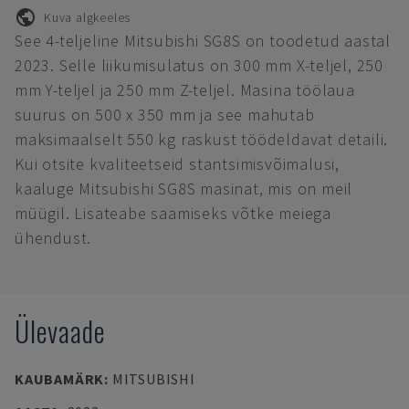
Kuva algkeeles
See 4-teljeline Mitsubishi SG8S on toodetud aastal
2023. Selle liikumisulatus on 300 mm X-teljel, 250
mm Y-teljel ja 250 mm Z-teljel. Masina töölaua
suurus on 500 x 350 mm ja see mahutab
maksimaalselt 550 kg raskust töödeldavat detaili.
Kui otsite kvaliteetseid stantsimisvõimalusi,
kaaluge Mitsubishi SG8S masinat, mis on meil
müügil. Lisateabe saamiseks võtke meiega
ühendust.
Ülevaade
KAUBAMÄRK
:
MITSUBISHI