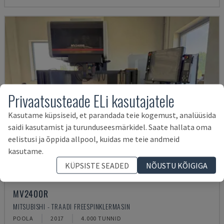
Privaatsusteade ELi kasutajatele
Kasutame küpsiseid, et parandada teie kogemust, analüüsida
saidi kasutamist ja turunduseesmärkidel. Saate hallata oma
eelistusi ja õppida allpool, kuidas me teie andmeid
kasutame.
KÜPSISTE SEADED
NÕUSTU KÕIGIGA
MV2400R
MITSUBISHI - TRAADI FREESPINKLERMASIN
POOLA
2017
4.000 TUNNID