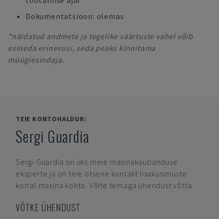
töötamise ajal
Dokumentatsioon: olemas
*näidatud andmete ja tegelike väärtuste vahel võib
esineda erinevusi, seda peaks kinnitama
müügiesindaja.
TEIE KONTOHALDUR:
Sergi Guardia
Sergi Guardia
on üks meie masinakaubanduse
eksperte ja on teie otsene kontakt lisaküsimuste
korral masina kohta. Võite temaga ühendust võtta.
VÕTKE ÜHENDUST