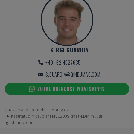
SERGI GUARDIA
+49 162 4027635
S.GUARDIA@GINDUMAC.COM
VÕTKE ÜHENDUST WHATSAPPIS
GINDUMAC
Tooted
Tööpingid
➤ Kasutatud Mitsubishi MV1200S traat-EDM müügil |
gindumac.com