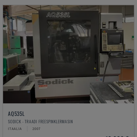
AQ535L
SODICK - TRAADI FREESPINKLERMASIN
ITAALIA
2007