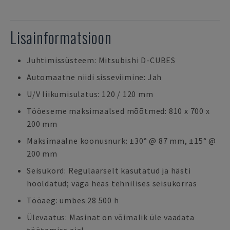
Lisainformatsioon
Juhtimissüsteem: Mitsubishi D-CUBES
Automaatne niidi sisseviimine: Jah
U/V liikumisulatus: 120 / 120 mm
Tööeseme maksimaalsed mõõtmed: 810 x 700 x
200 mm
Maksimaalne koonusnurk: ±30° @ 87 mm, ±15° @
200 mm
Seisukord: Regulaarselt kasutatud ja hästi
hooldatud; väga heas tehnilises seisukorras
Tööaeg: umbes 28 500 h
Ülevaatus: Masinat on võimalik üle vaadata