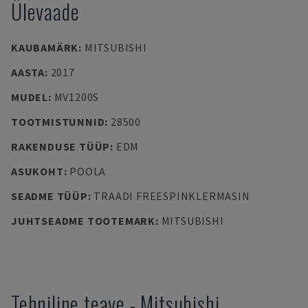
Ülevaade
KAUBAMÄRK
:
MITSUBISHI
AASTA
:
2017
MUDEL
:
MV1200S
TOOTMISTUNNID
:
28500
RAKENDUSE TÜÜP
:
EDM
ASUKOHT
:
POOLA
SEADME TÜÜP
:
TRAADI FREESPINKLERMASIN
JUHTSEADME TOOTEMARK
:
MITSUBISHI
Tehniline teave
-
Mitsubishi