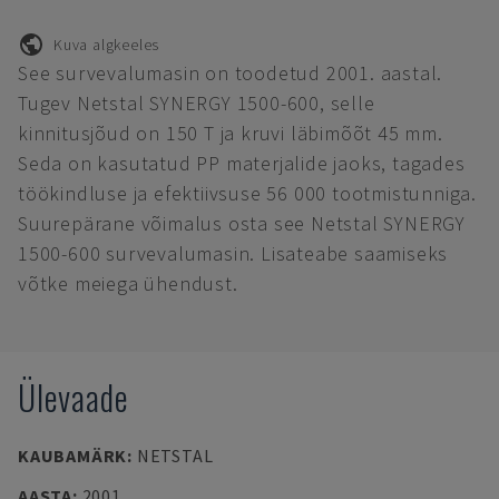
Kuva algkeeles
See survevalumasin on toodetud 2001. aastal.
Tugev Netstal SYNERGY 1500-600, selle
kinnitusjõud on 150 T ja kruvi läbimõõt 45 mm.
Seda on kasutatud PP materjalide jaoks, tagades
töökindluse ja efektiivsuse 56 000 tootmistunniga.
Suurepärane võimalus osta see Netstal SYNERGY
1500-600 survevalumasin. Lisateabe saamiseks
võtke meiega ühendust.
Ülevaade
KAUBAMÄRK
:
NETSTAL
AASTA
:
2001