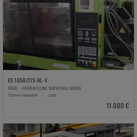
ES 1050/275 HL-V
ENGEL - HÜDRAULILINE SURVEVALU MASIN
TŠEHHI VABARIIK
2003
11.000 €