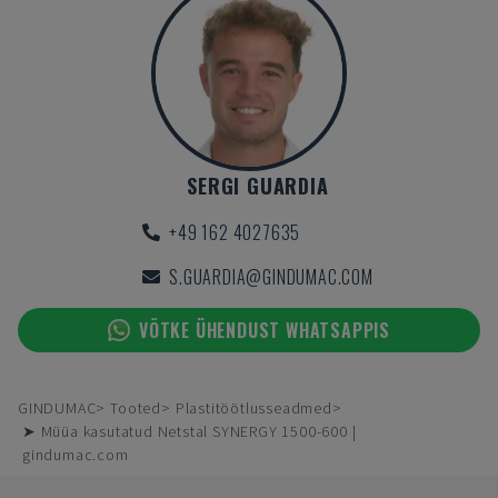
SERGI GUARDIA
+49 162 4027635
S.GUARDIA@GINDUMAC.COM
VÕTKE ÜHENDUST WHATSAPPIS
GINDUMAC
Tooted
Plastitöötlusseadmed
➤ Müüa kasutatud Netstal SYNERGY 1500-600 |
gindumac.com