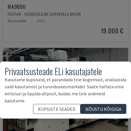
MA900ІІ
HAITIAN - HÜDRAULILINE SURVEVALU MASIN
BULGAARIA
2023
19.000 €
Privaatsusteade ELi kasutajatele
Kasutame küpsiseid, et parandada teie kogemust, analüüsida
saidi kasutamist ja turunduseesmärkidel. Saate hallata oma
eelistusi ja õppida allpool, kuidas me teie andmeid
kasutame.
KÜPSISTE SEADED
NÕUSTU KÕIGIGA