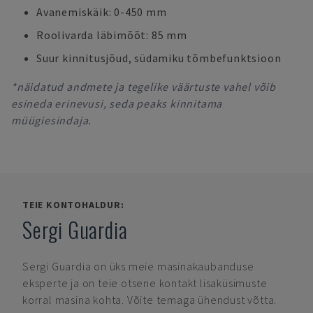
Avanemiskäik: 0-450 mm
Roolivarda läbimõõt: 85 mm
Suur kinnitusjõud, südamiku tõmbefunktsioon
*näidatud andmete ja tegelike väärtuste vahel võib
esineda erinevusi, seda peaks kinnitama
müügiesindaja.
TEIE KONTOHALDUR:
Sergi Guardia
Sergi Guardia
on üks meie masinakaubanduse
eksperte ja on teie otsene kontakt lisaküsimuste
korral masina kohta. Võite temaga ühendust võtta.