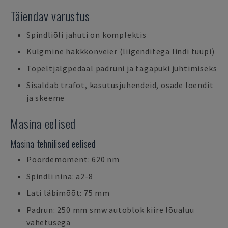
Täiendav varustus
Spindliõli jahuti on komplektis
Külgmine hakkkonveier (liigenditega lindi tüüpi)
Topeltjalgpedaal padruni ja tagapuki juhtimiseks
Sisaldab trafot, kasutusjuhendeid, osade loendit
ja skeeme
Masina eelised
Masina tehnilised eelised
Pöördemoment: 620 nm
Spindli nina: a2-8
Lati läbimõõt: 75 mm
Padrun: 250 mm smw autoblok kiire lõualuu
vahetusega