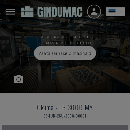
AITÄH KÜLASTUSE EEST
SEE MASIN MÜÜDI HILJUTI.
Vaata sarnaseid masinaid
Okuma
-
LB 3000 MY
ES-TUR-OKU-2008-00001