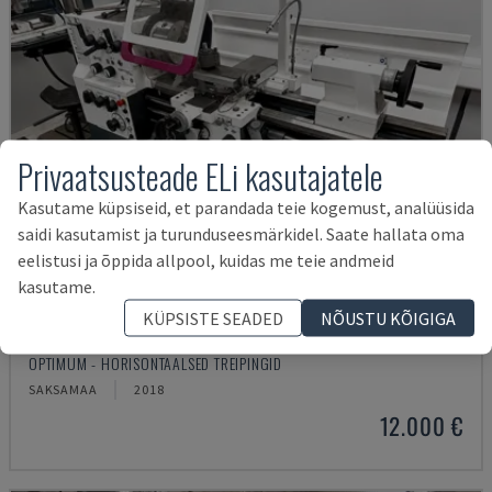
Privaatsusteade ELi kasutajatele
Kasutame küpsiseid, et parandada teie kogemust, analüüsida
saidi kasutamist ja turunduseesmärkidel. Saate hallata oma
eelistusi ja õppida allpool, kuidas me teie andmeid
kasutame.
KÜPSISTE SEADED
NÕUSTU KÕIGIGA
TH 4610
OPTIMUM - HORISONTAALSED TREIPINGID
SAKSAMAA
2018
12.000 €