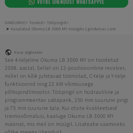
VÕTKE ÜHENDUST WHATSAPPIS
GINDUMAC
Tooted
Tööpingid
➤ Kasutatud Okuma LB 3000 MY müügiks | gindumac.com
Kuva algkeeles
See 4-teljeline Okuma LB 3000 MY on toodetud
2008. aastal. Sellel on 12-positsiooniline revolver,
millel on kõik juhitavad tööriistad, C-telje ja Y-telje
funktsioonid ning 22 kW võimsusega
põhispindlimootor. Tööpingil on hüdrauliline ja
programmeeritav sabapank, 250 mm suurune pingi
ja 75 mm suurune tala. Kui otsite kvaliteetseid
treimisvõimalusi, kaaluge Okuma LB 3000 MY
masinat, mis meil on müügil. Lisateabe saamiseks
võtke meiega ühendust.