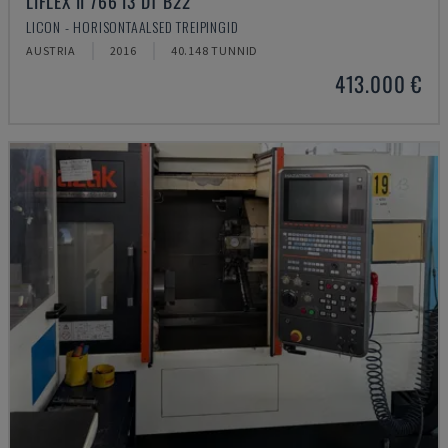
LIFLEX II 766 I3 DT B22
LICON - HORISONTAALSED TREIPINGID
AUSTRIA
2016
40.148 TUNNID
413.000 €