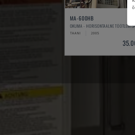
õ
MA-600HB
OKUMA - HORISONTAALNE TÖÖTLEMIS
TAANI
2005
35.0