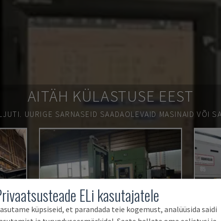
AITÄH KÜLASTUSE EEST
LJUTI.
UURIGE SARNASEID SAADAOLEVAID MASINAID VÕI SA
Privaatsusteade ELi kasutajatele
asutame küpsiseid, et parandada teie kogemust, analüüsida saidi
asutamist ja turunduseesmärkidel. Saate hallata oma eelistusi ja