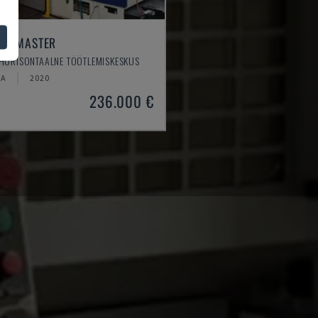
EM MASTER
 HORISONTAALNE TÖÖTLEMISKESKUS
IA
2020
236.000 €