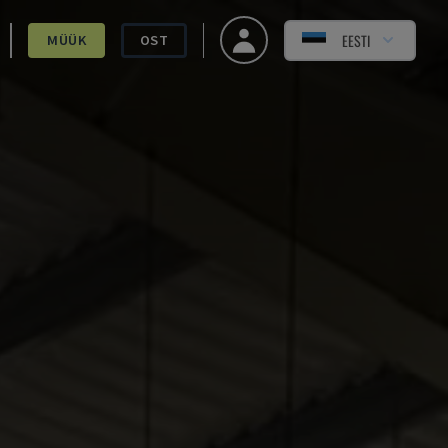
EESTI
MÜÜK
OST