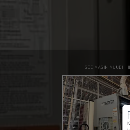
SEE MASIN MÜÜDI HI
K
k