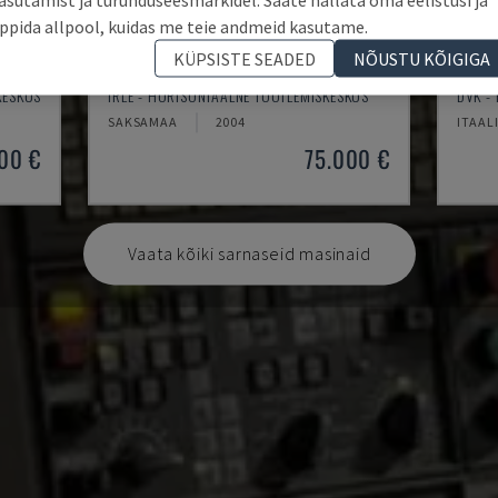
ppida allpool, kuidas me teie andmeid kasutame.
KÜPSISTE SEADED
NÕUSTU KÕIGIGA
IRD 1600 CNC
SYST
KESKUS
IRLE - HORISONTAALNE TÖÖTLEMISKESKUS
DVK -
SAKSAMAA
2004
ITAAL
00 €
75.000 €
Vaata kõiki sarnaseid masinaid