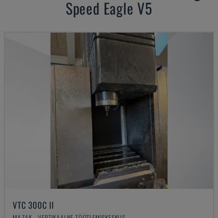
Speed Eagle V5
VTC 300C II
MAZAK - VERTIKAALNE TÖÖTLEMISKESKUS