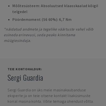
Mõõtesüsteem: Absoluutsed klaasskaalad kõigil
telgedel
Pöördemoment (S6 60%): 6,7 Nm
*näidatud andmete ja tegelike väärtuste vahel võib
esineda erinevusi, seda peaks kinnitama
müügiesindaja.
TEIE KONTOHALDUR:
Sergi Guardia
Sergi Guardia
on üks meie masinakaubanduse
eksperte ja on teie otsene kontakt lisaküsimuste
korral masina kohta. Võite temaga ühendust võtta.