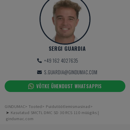
SERGI GUARDIA
+49 162 4027635
S.GUARDIA@GINDUMAC.COM
VÕTKE ÜHENDUST WHATSAPPIS
GINDUMAC
Tooted
Puidutöötlemismasinad
➤ Kasutatud SMCTL DMC SD 30 RCS 110 müügiks |
gindumac.com