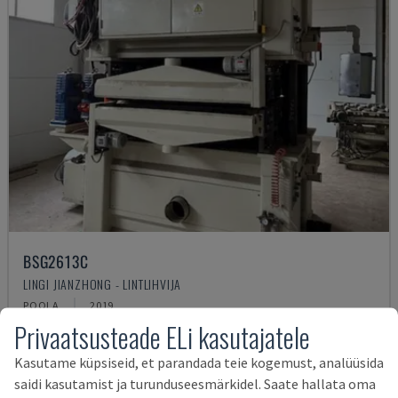
BSG2613C
LINGI JIANZHONG - LINTLIHVIJA
POOLA
2019
Privaatsusteade ELi kasutajatele
78.000 €
Kasutame küpsiseid, et parandada teie kogemust, analüüsida
saidi kasutamist ja turunduseesmärkidel. Saate hallata oma