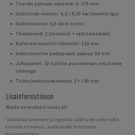
Tooriku paksuse vahemik: 4–170 mm
Söötelindi mootor: 0,3 / 0,55 kw (inverteriga)
Söötmiskiirus: 4,5 või 9 m/min
Tööüksused: 2 (terasrull + sektsioonpadi)
Kalibreerimisrulli läbimõõt: 120 mm
Sektsioonilise padjaplaadi paksus: 50 mm
Juhtpaneel: 10-tolline puuteekraan intuitiivse
liidesega
Tolmuimemisühendused: 2 × 140 mm
Lisainformatsioon
Masin on endiselt voolu all
*näidatud andmete ja tegelike väärtuste vahel võib
esineda erinevusi, seda peaks kinnitama
müügiesindaja.