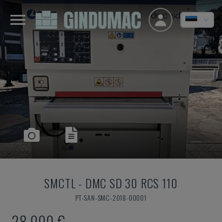
SMCTL
-
DMC SD 30 RCS 110
PT-SAN-SMC-2018-00001
28.000 €