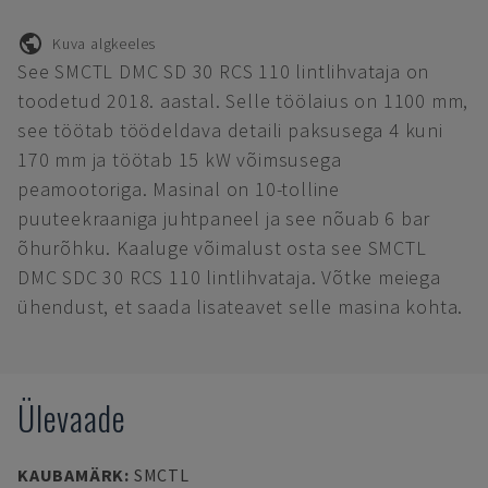
Kuva algkeeles
See SMCTL DMC SD 30 RCS 110 lintlihvataja on
toodetud 2018. aastal. Selle töölaius on 1100 mm,
see töötab töödeldava detaili paksusega 4 kuni
170 mm ja töötab 15 kW võimsusega
peamootoriga. Masinal on 10-tolline
puuteekraaniga juhtpaneel ja see nõuab 6 bar
õhurõhku. Kaaluge võimalust osta see SMCTL
DMC SDC 30 RCS 110 lintlihvataja. Võtke meiega
ühendust, et saada lisateavet selle masina kohta.
Ülevaade
KAUBAMÄRK
:
SMCTL