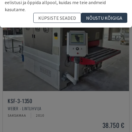
eelistusi ja õppida allpool, kuidas me teie andmeid
kasutame.
KÜPSISTE SEADED
NÕUSTU KÕIGIGA
KSF-3-1350
WEBER - LINTLIHVIJA
SAKSAMAA
2010
38.750 €