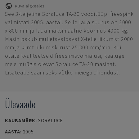
Kuva algkeeles
See 3-teljeline Soraluce TA-20 vooditüüpi freespink
valmistati 2005. aastal. Selle laua suurus on 2000
x 800 mm ja laua maksimaalne koormus 4000 kg.
Masin pakub muljetavaldavat X-telje liikumist 2000
mm ja kiiret liikumiskiirust 25 000 mm/min. Kui
otsite kvaliteetseid freesimisvõimalusi, kaaluge
meie müügis olevat Soraluce TA-20 masinat.
Lisateabe saamiseks võtke meiega ühendust.
Ülevaade
KAUBAMÄRK
:
SORALUCE
AASTA
:
2005