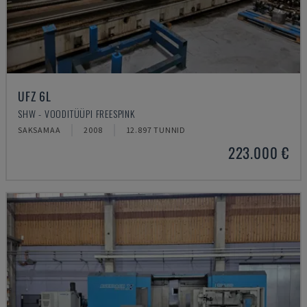
UFZ 6L
SHW - VOODITÜÜPI FREESPINK
SAKSAMAA
2008
12.897 TUNNID
223.000 €