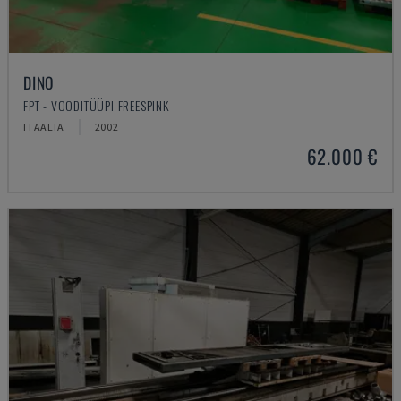
DINO
FPT - VOODITÜÜPI FREESPINK
ITAALIA
2002
62.000 €