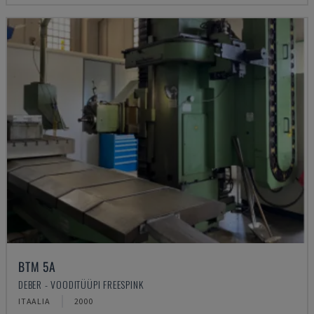
BTM 5A
DEBER - VOODITÜÜPI FREESPINK
ITAALIA
2000