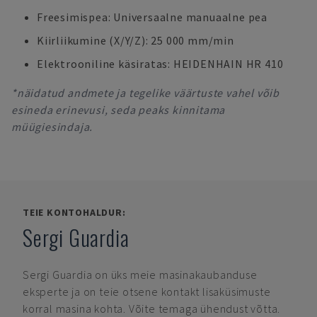
Freesimispea: Universaalne manuaalne pea
Kiirliikumine (X/Y/Z): 25 000 mm/min
Elektrooniline käsiratas: HEIDENHAIN HR 410
*näidatud andmete ja tegelike väärtuste vahel võib
esineda erinevusi, seda peaks kinnitama
müügiesindaja.
TEIE KONTOHALDUR:
Sergi Guardia
Sergi Guardia
on üks meie masinakaubanduse
eksperte ja on teie otsene kontakt lisaküsimuste
korral masina kohta. Võite temaga ühendust võtta.