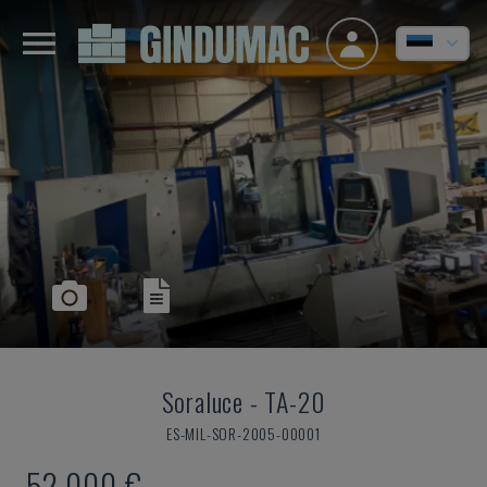
Soraluce
-
TA-20
ES-MIL-SOR-2005-00001
52.000 €