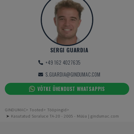
SERGI GUARDIA
+49 162 4027635
S.GUARDIA@GINDUMAC.COM
VÕTKE ÜHENDUST WHATSAPPIS
GINDUMAC
Tooted
Tööpingid
➤ Kasutatud Soraluce TA-20 - 2005 - Müüa | gindumac.com