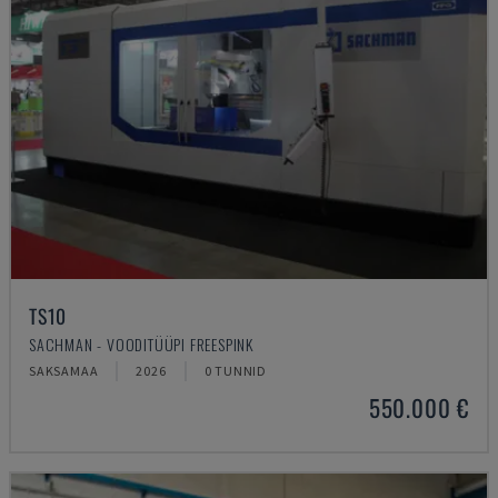
TS10
SACHMAN - VOODITÜÜPI FREESPINK
SAKSAMAA
2026
0 TUNNID
550.000 €