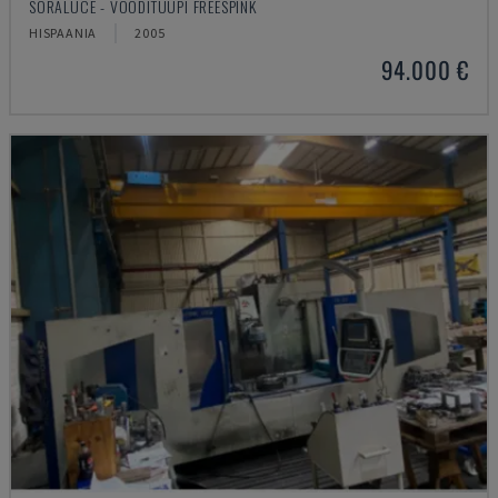
SORALUCE - VOODITÜÜPI FREESPINK
HISPAANIA
2005
94.000 €