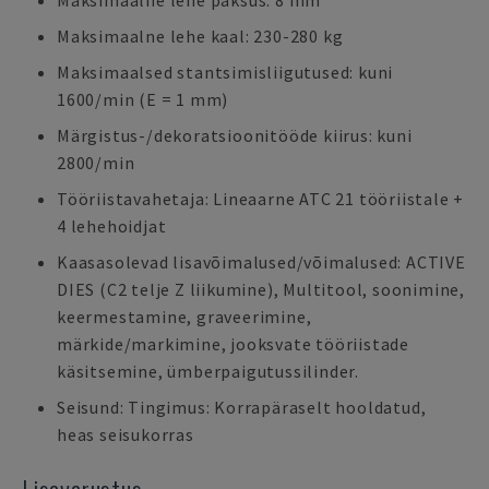
Maksimaalne lehe paksus: 8 mm
Maksimaalne lehe kaal: 230-280 kg
Maksimaalsed stantsimisliigutused: kuni
1600/min (E = 1 mm)
Märgistus-/dekoratsioonitööde kiirus: kuni
2800/min
Tööriistavahetaja: Lineaarne ATC 21 tööriistale +
4 lehehoidjat
Kaasasolevad lisavõimalused/võimalused: ACTIVE
DIES (C2 telje Z liikumine), Multitool, soonimine,
keermestamine, graveerimine,
märkide/markimine, jooksvate tööriistade
käsitsemine, ümberpaigutussilinder.
Seisund: Tingimus: Korrapäraselt hooldatud,
heas seisukorras