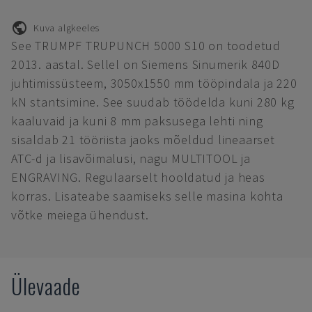
Kuva algkeeles
See TRUMPF TRUPUNCH 5000 S10 on toodetud
2013. aastal. Sellel on Siemens Sinumerik 840D
juhtimissüsteem, 3050x1550 mm tööpindala ja 220
kN stantsimine. See suudab töödelda kuni 280 kg
kaaluvaid ja kuni 8 mm paksusega lehti ning
sisaldab 21 tööriista jaoks mõeldud lineaarset
ATC-d ja lisavõimalusi, nagu MULTITOOL ja
ENGRAVING. Regulaarselt hooldatud ja heas
korras. Lisateabe saamiseks selle masina kohta
võtke meiega ühendust.
Ülevaade