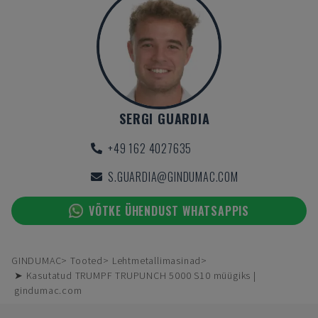
SERGI GUARDIA
+49 162 4027635
S.GUARDIA@GINDUMAC.COM
VÕTKE ÜHENDUST WHATSAPPIS
GINDUMAC
Tooted
Lehtmetallimasinad
➤ Kasutatud TRUMPF TRUPUNCH 5000 S10 müügiks |
gindumac.com