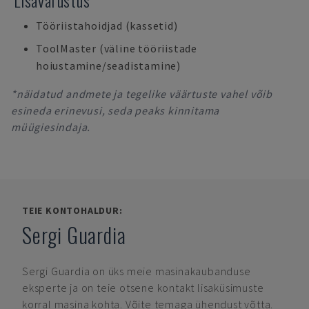
Lisavarustus
Tööriistahoidjad (kassetid)
ToolMaster (väline tööriistade
hoiustamine/seadistamine)
*näidatud andmete ja tegelike väärtuste vahel võib
esineda erinevusi, seda peaks kinnitama
müügiesindaja.
TEIE KONTOHALDUR:
Sergi Guardia
Sergi Guardia
on üks meie masinakaubanduse
eksperte ja on teie otsene kontakt lisaküsimuste
korral masina kohta. Võite temaga ühendust võtta.