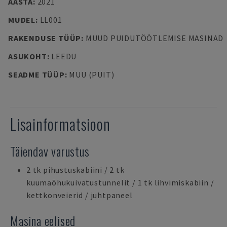
AASTA
:
2021
MUDEL
:
LL001
RAKENDUSE TÜÜP
:
MUUD PUIDUTÖÖTLEMISE MASINAD
ASUKOHT
:
LEEDU
SEADME TÜÜP
:
MUU (PUIT)
Lisainformatsioon
Täiendav varustus
2 tk pihustuskabiini / 2 tk
kuumaõhukuivatustunnelit / 1 tk lihvimiskabiin /
kettkonveierid / juhtpaneel
Masina eelised