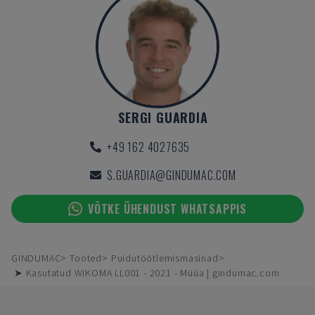
SERGI GUARDIA
+49 162 4027635
S.GUARDIA@GINDUMAC.COM
VÕTKE ÜHENDUST WHATSAPPIS
GINDUMAC
Tooted
Puidutöötlemismasinad
➤ Kasutatud WIKOMA LL001 - 2021 - Müüa | gindumac.com