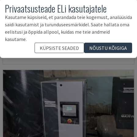
Privaatsusteade ELi kasutajatele
Kasutame küpsiseid, et parandada teie kogemust, analüüsida
saidi kasutamist ja turunduseesmärkidel. Saate hallata oma
EASY 2000 D
eelistusi ja õppida allpool, kuidas me teie andmeid
CEFLA - MUU (PUIT)
kasutame.
POOLA
2009
KÜPSISTE SEADED
NÕUSTU KÕIGIGA
57.000 €