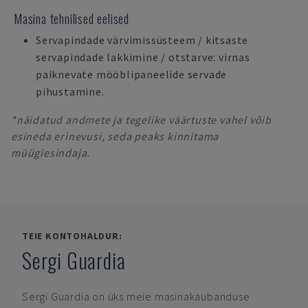
Masina tehnilised eelised
Servapindade värvimissüsteem / kitsaste
servapindade lakkimine / otstarve: virnas
paiknevate mööblipaneelide servade
pihustamine.
*näidatud andmete ja tegelike väärtuste vahel võib
esineda erinevusi, seda peaks kinnitama
müügiesindaja.
TEIE KONTOHALDUR:
Sergi Guardia
Sergi Guardia
on üks meie masinakaubanduse