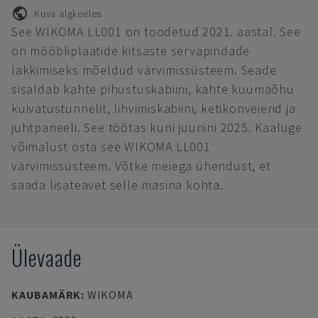
Kuva algkeeles
See WIKOMA LL001 on toodetud 2021. aastal. See
on mööbliplaatide kitsaste servapindade
lakkimiseks mõeldud värvimissüsteem. Seade
sisaldab kahte pihustuskabiini, kahte kuumaõhu
kuivatustunnelit, lihvimiskabiini, ketikonveierid ja
juhtpaneeli. See töötas kuni juunini 2025. Kaaluge
võimalust osta see WIKOMA LL001
värvimissüsteem. Võtke meiega ühendust, et
saada lisateavet selle masina kohta.
Ülevaade
KAUBAMÄRK
:
WIKOMA