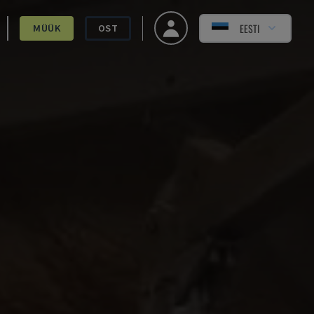
EESTI
MÜÜK
OST