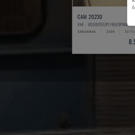
õ
CAM 20230
VHF - VOODITÜÜPI FREESPINK
SAKSAMAA
2004
30 T
8.