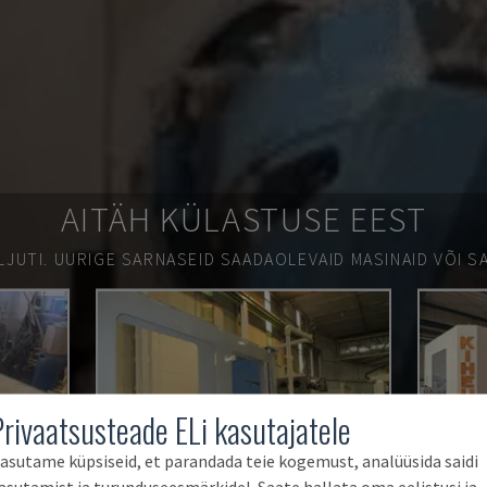
AITÄH KÜLASTUSE EEST
LJUTI.
UURIGE SARNASEID SAADAOLEVAID MASINAID VÕI SA
Privaatsusteade ELi kasutajatele
asutame küpsiseid, et parandada teie kogemust, analüüsida saidi
asutamist ja turunduseesmärkidel. Saate hallata oma eelistusi ja