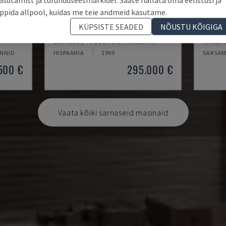
ppida allpool, kuidas me teie andmeid kasutame.
SM 8000
RIGIT
KÜPSISTE SEADED
NÕUSTU KÕIGIGA
SORALUCE - VOODITÜÜPI FREESPINK
KIHEUNG
UNNID
HISPAANIA
1999
SAKSA
500 €
295.000 €
Vaata kõiki sarnaseid masinaid