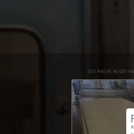
SEE MASIN MÜÜDI HI
K
k