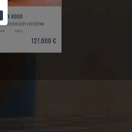
RAX X 8000
 - VOODITÜÜPI FREESPINK
MAA
2011
127.000 €