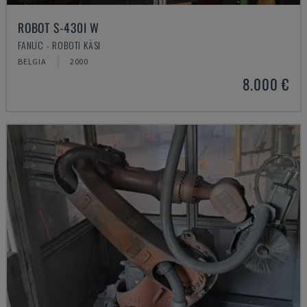
ROBOT S-430I W
FANUC - ROBOTI KÄSI
BELGIA
2000
8.000 €