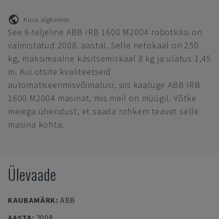
Kuva algkeeles
See 6-teljeline ABB IRB 1600 M2004 robotkäsi on
valmistatud 2008. aastal. Selle netokaal on 250
kg, maksimaalne käsitsemiskaal 8 kg ja ulatus 1,45
m. Kui otsite kvaliteetseid
automatiseerimisvõimalusi, siis kaaluge ABB IRB
1600 M2004 masinat, mis meil on müügil. Võtke
meiega ühendust, et saada rohkem teavet selle
masina kohta.
Ülevaade
KAUBAMÄRK
:
ABB
AASTA
:
2008