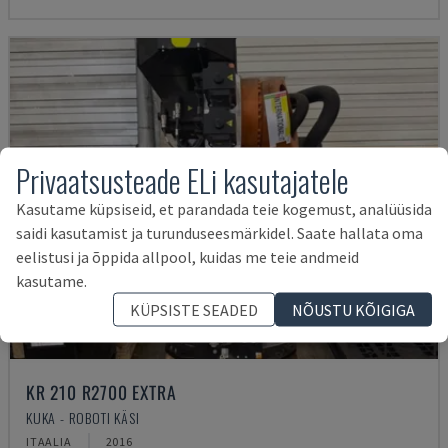
Privaatsusteade ELi kasutajatele
Kasutame küpsiseid, et parandada teie kogemust, analüüsida
saidi kasutamist ja turunduseesmärkidel. Saate hallata oma
eelistusi ja õppida allpool, kuidas me teie andmeid
kasutame.
KÜPSISTE SEADED
NÕUSTU KÕIGIGA
KR 210 R2700 EXTRA
KUKA - ROBOTI KÄSI
ITAALIA
2016