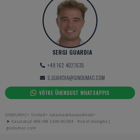
SERGI GUARDIA
+49 162 4027635
S.GUARDIA@GINDUMAC.COM
VÕTKE ÜHENDUST WHATSAPPIS
GINDUMAC
Tooted
Automaatikaseadmed
➤ Kasutatud ABB IRB 1600 M2004 - Robot müügiks |
gindumac.com