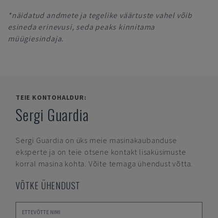
*näidatud andmete ja tegelike väärtuste vahel võib
esineda erinevusi, seda peaks kinnitama
müügiesindaja.
TEIE KONTOHALDUR:
Sergi Guardia
Sergi Guardia
on üks meie masinakaubanduse
eksperte ja on teie otsene kontakt lisaküsimuste
korral masina kohta. Võite temaga ühendust võtta.
VÕTKE ÜHENDUST