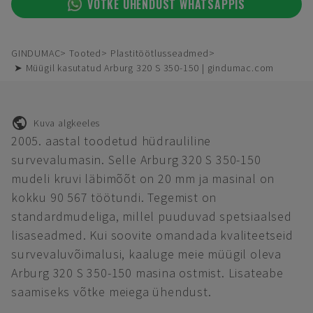
VÕTKE ÜHENDUST WHATSAPPIS
GINDUMAC
Tooted
Plastitöötlusseadmed
➤ Müügil kasutatud Arburg 320 S 350-150 | gindumac.com
Kuva algkeeles
2005. aastal toodetud hüdrauliline
survevalumasin. Selle Arburg 320 S 350-150
mudeli kruvi läbimõõt on 20 mm ja masinal on
kokku 90 567 töötundi. Tegemist on
standardmudeliga, millel puuduvad spetsiaalsed
lisaseadmed. Kui soovite omandada kvaliteetseid
survevaluvõimalusi, kaaluge meie müügil oleva
Arburg 320 S 350-150 masina ostmist. Lisateabe
saamiseks võtke meiega ühendust.