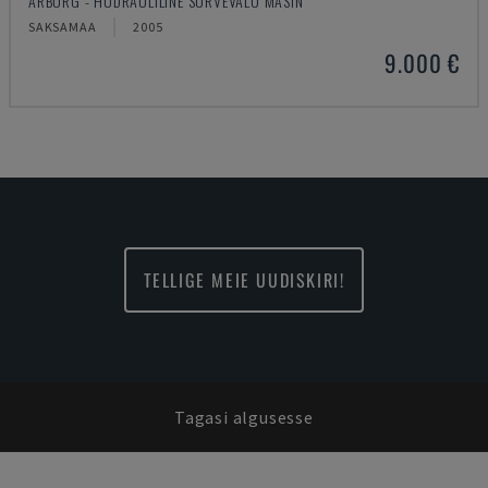
ARBURG - HÜDRAULILINE SURVEVALU MASIN
SAKSAMAA
2005
9.000 €
TELLIGE MEIE UUDISKIRI!
Tagasi algusesse