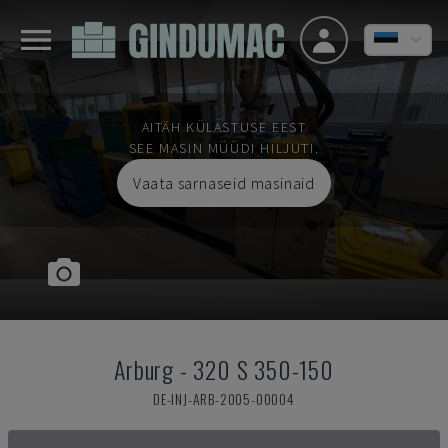
AITÄH KÜLASTUSE EEST
SEE MASIN MÜÜDI HILJUTI.
Vaata sarnaseid masinaid
Arburg
-
320 S 350-150
DE-INJ-ARB-2005-00004