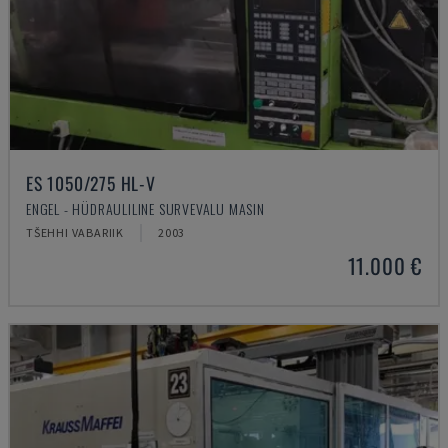
ES 1050/275 HL-V
ENGEL - HÜDRAULILINE SURVEVALU MASIN
TŠEHHI VABARIIK
2003
11.000 €