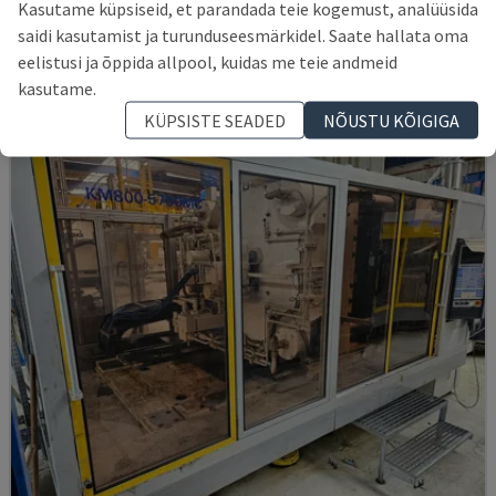
Kasutame küpsiseid, et parandada teie kogemust, analüüsida
TEDERIC - HÜDRAULILINE SURVEVALU MASIN
saidi kasutamist ja turunduseesmärkidel. Saate hallata oma
SAKSAMAA
2023
260 TUNNID
eelistusi ja õppida allpool, kuidas me teie andmeid
62.000 €
kasutame.
KÜPSISTE SEADED
NÕUSTU KÕIGIGA