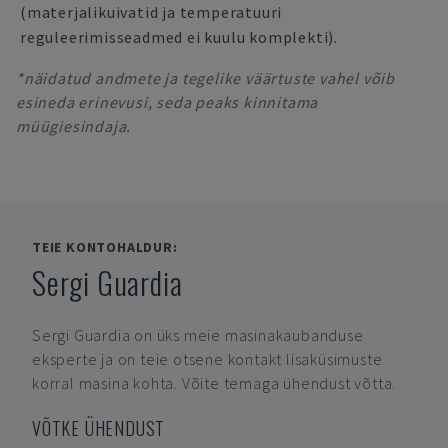
(materjalikuivatid ja temperatuuri
reguleerimisseadmed ei kuulu komplekti).
*näidatud andmete ja tegelike väärtuste vahel võib
esineda erinevusi, seda peaks kinnitama
müügiesindaja.
TEIE KONTOHALDUR:
Sergi Guardia
Sergi Guardia
on üks meie masinakaubanduse
eksperte ja on teie otsene kontakt lisaküsimuste
korral masina kohta. Võite temaga ühendust võtta.
VÕTKE ÜHENDUST