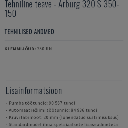
Tehniline teave
-
Arburg
320 S 350-
150
TEHNILISED ANDMED
KLEMMIJÕUD
:
350 KN
Lisainformatsioon
- Pumba töötundid: 90 567 tundi
- Automaatrežiimi töötunnid: 84 936 tundi
- Kruvi läbimõõt: 20 mm (lühendatud süstimisüksus)
- Standardmudel ilma spetsiaalsete lisaseadmeteta