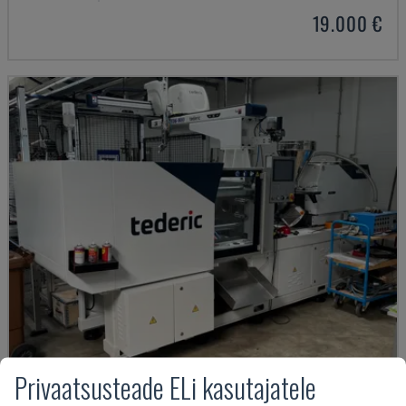
19.000 €
Privaatsusteade ELi kasutajatele
NEO.E55/E110H