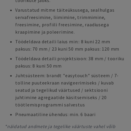
toorikute jaoks.
Varustatud mitme täiteüksusega, sealhulgas
servafreesimine, liimimine, trimmimine,
freesimine, profiili freesimine, raadiusega
kraapimine ja poleerimine.
Töödeldava detaili laius min:: 8 kuni 22 mm
paksus: 70 mm / 23 kuni 50 mm paksus: 120 mm
Töödeldava detaili projektsioon: 38 mm / tooriku
paksus: 8 kuni 50 mm
Juhtsüsteem: brandt "easytouch" süsteem / 7-
tolline puuteekraan navigeerimiseks / kuvab
seatud ja tegelikud väärtused / sektsiooni
juhtimine agregaatide käsitsemiseks / 20
töötlemisprogrammi salvestus
Pneumaatiline ühendus: min. 6 baari
*näidatud andmete ja tegelike väärtuste vahel võib