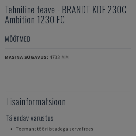
Tehniline teave
-
BRANDT
KDF 230C
Ambition 1230 FC
MÕÕTMED
MASINA SÜGAVUS
:
4733 MM
Lisainformatsioon
Täiendav varustus
Teemanttööriistadega servafrees