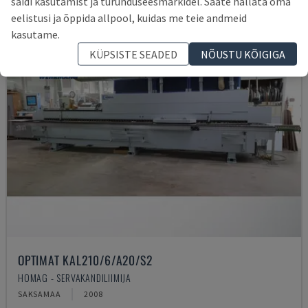
saidi kasutamist ja turunduseesmärkidel. Saate hallata oma
eelistusi ja õppida allpool, kuidas me teie andmeid
kasutame.
KÜPSISTE SEADED
NÕUSTU KÕIGIGA
OPTIMAT KAL210/6/A20/S2
HOMAG - SERVAKANDILIIMIJA
SAKSAMAA
2008