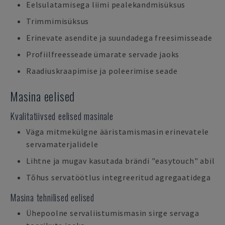
Eelsulatamisega liimi pealekandmisüksus
Trimmimisüksus
Erinevate asendite ja suundadega freesimisseade
Profiilfreesseade ümarate servade jaoks
Raadiuskraapimise ja poleerimise seade
Masina eelised
Kvalitatiivsed eelised masinale
Väga mitmekülgne ääristamismasin erinevatele
servamaterjalidele
Lihtne ja mugav kasutada brändi "easytouch" abil
Tõhus servatöötlus integreeritud agregaatidega
Masina tehnilised eelised
Ühepoolne servaliistumismasin sirge servaga