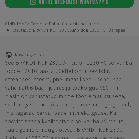
VÕTKE ÜHENDUST WHATSAPPIS
GINDUMAC
Tooted
Puidutöötlemismasinad
➤ Kasutatud BRANDT KDF 230C Ambition 1230 FC | Äärepael
Kuva algkeeles
See BRANDT KDF 230C Ambition 1230 FC servariba
toodeti 2016. aastal. Sellel on tugev läbiv
etteandesüsteem, pneumaatilised ühendused
vähemalt 6 baari juures ja töökõrgus 950 mm.
Masin on varustatud mitme töötlemisüksusega,
sealhulgas liimi-, lõikamis- ja freesimisagregaadid,
mis tagavad servaribade mitmekülgsuse. Kui
soovite saada kvaliteetseid servariba võimalusi,
kaaluge meie müügil olevat BRANDT KDF 230C
Ambition 1230 FC masinat. Lisateabe saamiseks