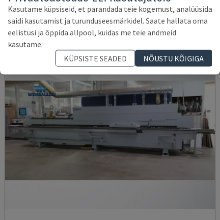
SAKSAMAA
2003
Kasutame küpsiseid, et parandada teie kogemust, analüüsida
38.400 €
saidi kasutamist ja turunduseesmärkidel. Saate hallata oma
eelistusi ja õppida allpool, kuidas me teie andmeid
kasutame.
KÜPSISTE SEADED
NÕUSTU KÕIGIGA