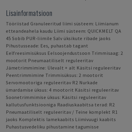
Lisainformatsioon
Tööriistad Granuleeritud liimi süsteem: Liimianum
etteandeahela kaudu Liimi süsteem: QUICKMELT QA
45 Sobib PUR-liimile Salv üksikute ribade jaoks
Pihustusseade: Ees, puhastab tagant
Eelfreesimisüksus Eelsoojendustsoon Trimmisaag: 2
mootorit Pneumaatiliselt reguleeritav
Jämetrimmimine: Ülevalt + alt Käsitsi reguleeritav
Peentrimmimine Trimmisüksus: 2 mootorit
Servomootoriga reguleeritav R2 Nurkade
ümardamise üksus: 4 mootorit Käsitsi reguleeritav
Soonetrimmimise üksus: Käsitsi reguleeritav
kallutusfunktsiooniga Raadiuskaabitsa terad: R2
Pneumaatiliselt reguleeritav / Teine komplekt R1
jaoks Komplektis lamekaabits Liimivuugi kaabits
Puhastusvedeliku pihustamine tagumisse