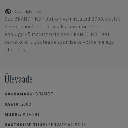
Kuva algkeeles
See BRANDT KDF 991 on valmistatud 2008. aastal.
See on mõeldud tõhusaks servalõikuseks.
Kaaluge võimalust osta see BRANDT KDF 991
servalõikur. Lisateabe saamiseks võtke meiega
ühendust.
Ülevaade
KAUBAMÄRK
:
BRANDT
AASTA
:
2008
MUDEL
:
KDF 991
RAKENDUSE TÜÜP
:
SERVAPEALISTUS