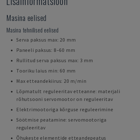
Lisainformatsioon
Masina eelised
Masina tehnilised eelised
Serva paksus max: 20 mm
Paneeli paksus: 8–60 mm
Rullitud serva paksus max: 3 mm
Tooriku laius min: 60 mm
Max etteandekiirus: 20 m/min
Lõpmatult reguleeritav etteanne: materjali
rõhutsooni servomootor on reguleeritav
Elektrimootoriga kõrguse reguleerimine
Söötmise peatamine: servomootoriga
reguleeritav
Õhukeste elementide etteandepeatus