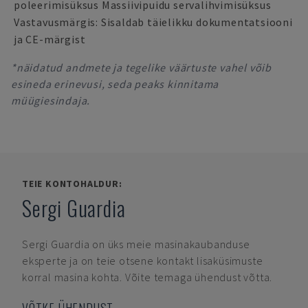
poleerimisüksus Massiivipuidu servalihvimisüksus
Vastavusmärgis: Sisaldab täielikku dokumentatsiooni
ja CE-märgist
*näidatud andmete ja tegelike väärtuste vahel võib
esineda erinevusi, seda peaks kinnitama
müügiesindaja.
TEIE KONTOHALDUR:
Sergi Guardia
Sergi Guardia
on üks meie masinakaubanduse
eksperte ja on teie otsene kontakt lisaküsimuste
korral masina kohta. Võite temaga ühendust võtta.