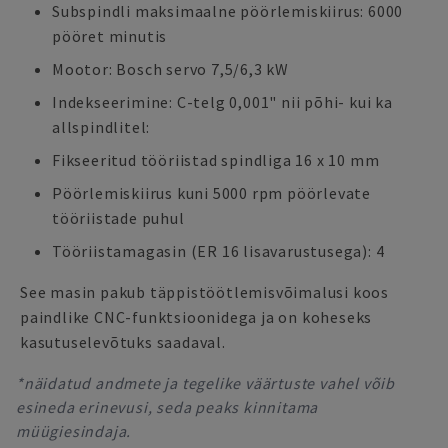
Subspindli maksimaalne pöörlemiskiirus: 6000
pööret minutis
Mootor: Bosch servo 7,5/6,3 kW
Indekseerimine: C-telg 0,001" nii põhi- kui ka
allspindlitel:
Fikseeritud tööriistad spindliga 16 x 10 mm
Pöörlemiskiirus kuni 5000 rpm pöörlevate
tööriistade puhul
Tööriistamagasin (ER 16 lisavarustusega): 4
See masin pakub täppistöötlemisvõimalusi koos
paindlike CNC-funktsioonidega ja on koheseks
kasutuselevõtuks saadaval.
*näidatud andmete ja tegelike väärtuste vahel võib
esineda erinevusi, seda peaks kinnitama
müügiesindaja.