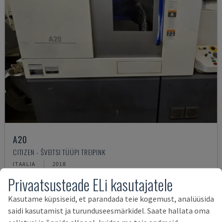
A20
CITIZEN - ŠVEITSI TÜÜPI TREIPINK
ITAALIA
2018
67.000 €
Privaatsusteade ELi kasutajatele
Kasutame küpsiseid, et parandada teie kogemust, analüüsida
saidi kasutamist ja turunduseesmärkidel. Saate hallata oma