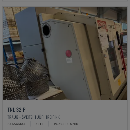
TNL 32 P
TRAUB - ŠVEITSI TÜÜPI TREIPINK
SAKSAMAA
2012
19.295 TUNNID