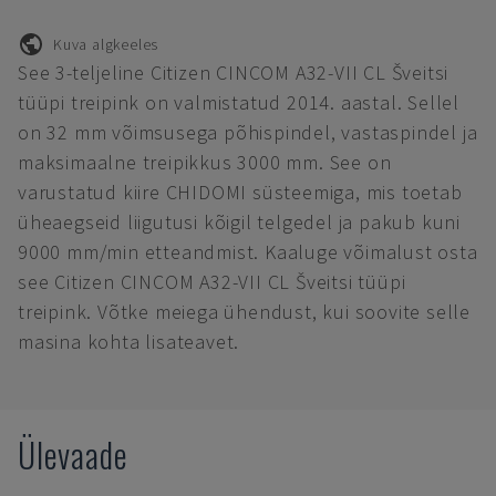
Kuva algkeeles
See 3-teljeline Citizen CINCOM A32-VII CL Šveitsi
tüüpi treipink on valmistatud 2014. aastal. Sellel
on 32 mm võimsusega põhispindel, vastaspindel ja
maksimaalne treipikkus 3000 mm. See on
varustatud kiire CHIDOMI süsteemiga, mis toetab
üheaegseid liigutusi kõigil telgedel ja pakub kuni
9000 mm/min etteandmist. Kaaluge võimalust osta
see Citizen CINCOM A32-VII CL Šveitsi tüüpi
treipink. Võtke meiega ühendust, kui soovite selle
masina kohta lisateavet.
Ülevaade