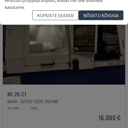
eelistusi ja õppida allpool, kuidas me teie andmeid
kasutame.
KÜPSISTE SEADED
NÕUSTU KÕIGIGA
ML 26 C1
MAIER - ŠVEITSI TÜÜPI TREIPINK
SOOME
2000
16.000 €