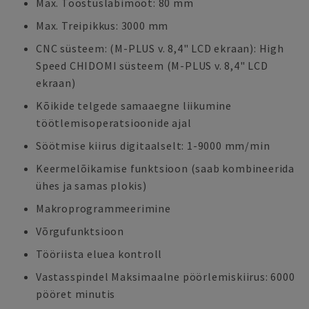
Max. Tööstusläbimõõt: 80 mm
Max. Treipikkus: 3000 mm
CNC süsteem: (M-PLUS v. 8,4" LCD ekraan): High
Speed CHIDOMI süsteem (M-PLUS v. 8,4" LCD
ekraan)
Kõikide telgede samaaegne liikumine
töötlemisoperatsioonide ajal
Söötmise kiirus digitaalselt: 1-9000 mm/min
Keermelõikamise funktsioon (saab kombineerida
ühes ja samas plokis)
Makroprogrammeerimine
Võrgufunktsioon
Tööriista eluea kontroll
Vastasspindel Maksimaalne pöörlemiskiirus: 6000
pööret minutis