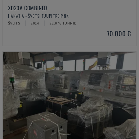
XD20V COMBINED
HANWHA - ŠVEITSI TÜÜPI TREIPINK
ŠVEITS
2014
22.076 TUNNID
70.000 €