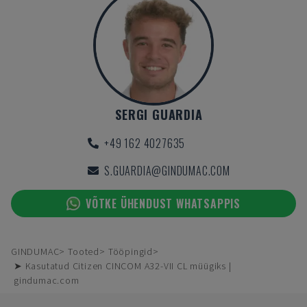
SERGI GUARDIA
+49 162 4027635
S.GUARDIA@GINDUMAC.COM
VÕTKE ÜHENDUST WHATSAPPIS
GINDUMAC
Tooted
Tööpingid
➤ Kasutatud Citizen CINCOM A32-VII CL müügiks |
gindumac.com