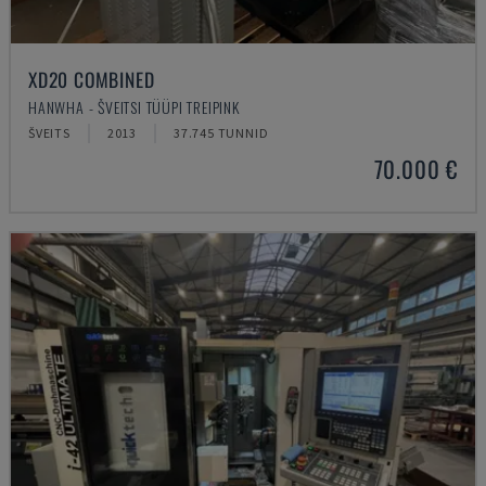
XD20 COMBINED
HANWHA - ŠVEITSI TÜÜPI TREIPINK
ŠVEITS
2013
37.745 TUNNID
70.000 €