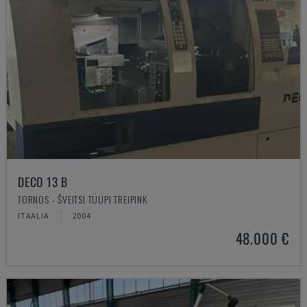
DECO 13 B
TORNOS - ŠVEITSI TÜÜPI TREIPINK
ITAALIA
2004
48.000 €