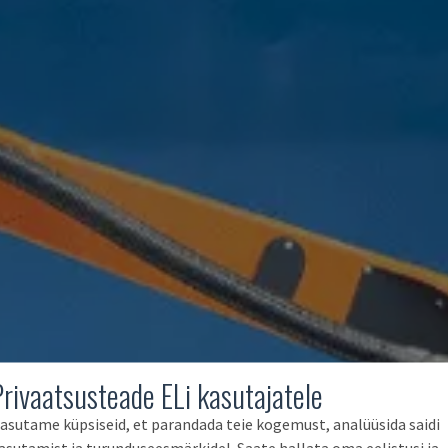
Privaatsusteade ELi kasutajatele
asutame küpsiseid, et parandada teie kogemust, analüüsida saidi
asutamist ja turunduseesmärkidel. Saate hallata oma eelistusi ja