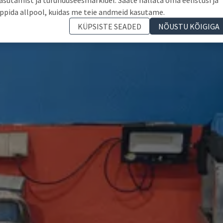
ppida allpool, kuidas me teie andmeid kasutame.
KÜPSISTE SEADED
NÕUSTU KÕIGIGA