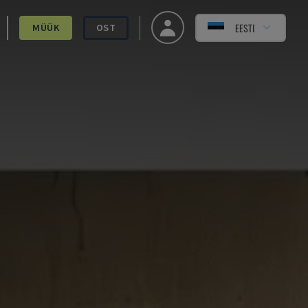
EESTI
MÜÜK
OST