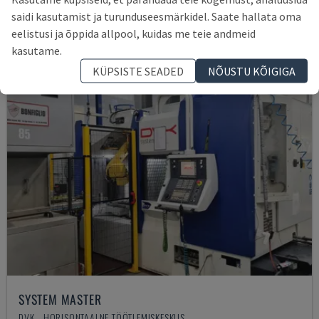
75.000 €
saidi kasutamist ja turunduseesmärkidel. Saate hallata oma
eelistusi ja õppida allpool, kuidas me teie andmeid
kasutame.
KÜPSISTE SEADED
NÕUSTU KÕIGIGA
SYSTEM MASTER
DVK - HORISONTAALNE TÖÖTLEMISKESKUS