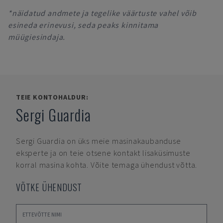
*näidatud andmete ja tegelike väärtuste vahel võib
esineda erinevusi, seda peaks kinnitama
müügiesindaja.
TEIE KONTOHALDUR:
Sergi Guardia
Sergi Guardia
on üks meie masinakaubanduse
eksperte ja on teie otsene kontakt lisaküsimuste
korral masina kohta. Võite temaga ühendust võtta.
VÕTKE ÜHENDUST