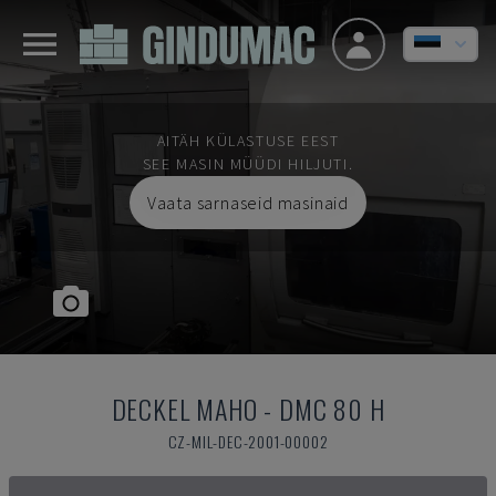
AITÄH KÜLASTUSE EEST
SEE MASIN MÜÜDI HILJUTI.
Vaata sarnaseid masinaid
DECKEL MAHO
-
DMC 80 H
CZ-MIL-DEC-2001-00002