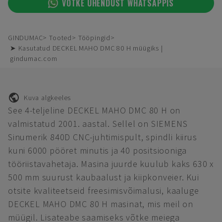
VÕTKE ÜHENDUST WHATSAPPIS
GINDUMAC
Tooted
Tööpingid
➤ Kasutatud DECKEL MAHO DMC 80 H müügiks |
gindumac.com
Kuva algkeeles
See 4-teljeline DECKEL MAHO DMC 80 H on
valmistatud 2001. aastal. Sellel on SIEMENS
Sinumerik 840D CNC-juhtimispult, spindli kiirus
kuni 6000 pööret minutis ja 40 positsiooniga
tööriistavahetaja. Masina juurde kuulub kaks 630 x
500 mm suurust kaubaalust ja kiipkonveier. Kui
otsite kvaliteetseid freesimisvõimalusi, kaaluge
DECKEL MAHO DMC 80 H masinat, mis meil on
müügil. Lisateabe saamiseks võtke meiega