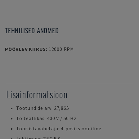
TEHNILISED ANDMED
PÖÖRLEV KIIRUS
:
12000 RPM
Lisainformatsioon
Töötundide arv: 27,865
Toiteallikas: 400 V / 50 Hz
Tööriistavahetaja: 4-positsiooniline
Juhtimine: TNC 5.0