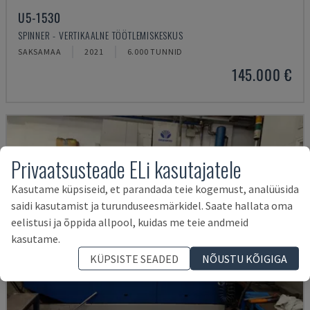
U5-1530
SPINNER - VERTIKAALNE TÖÖTLEMISKESKUS
SAKSAMAA
2021
6.000 TUNNID
145.000 €
Privaatsusteade ELi kasutajatele
Kasutame küpsiseid, et parandada teie kogemust, analüüsida
saidi kasutamist ja turunduseesmärkidel. Saate hallata oma
eelistusi ja õppida allpool, kuidas me teie andmeid
kasutame.
KÜPSISTE SEADED
NÕUSTU KÕIGIGA