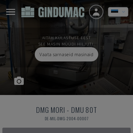
AITÄH KÜLASTUSE EEST
SEE MASIN MÜÜDI HILJUTI.
Vaata sarnaseid masinaid
DMG MORI
-
DMU 80T
DE-MIL-DMG-2004-00007