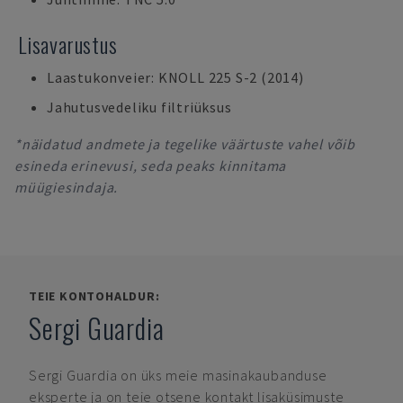
Lisavarustus
Laastukonveier: KNOLL 225 S-2 (2014)
Jahutusvedeliku filtriüksus
*näidatud andmete ja tegelike väärtuste vahel võib
esineda erinevusi, seda peaks kinnitama
müügiesindaja.
TEIE KONTOHALDUR:
Sergi Guardia
Sergi Guardia
on üks meie masinakaubanduse
eksperte ja on teie otsene kontakt lisaküsimuste