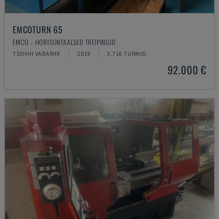
EMCOTURN 65
EMCO - HORISONTAALSED TREIPINGID
TŠEHHI VABARIIK
2019
3.716 TUNNID
92.000 €