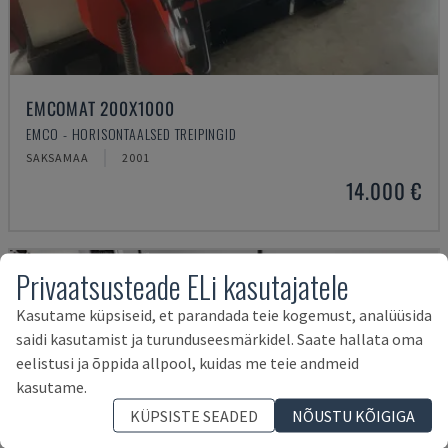
EMCOMAT 200X1000
EMCO - HORISONTAALSED TREIPINGID
SAKSAMAA
2001
14.000 €
Privaatsusteade ELi kasutajatele
Kasutame küpsiseid, et parandada teie kogemust, analüüsida
saidi kasutamist ja turunduseesmärkidel. Saate hallata oma
eelistusi ja õppida allpool, kuidas me teie andmeid
kasutame.
KÜPSISTE SEADED
NÕUSTU KÕIGIGA