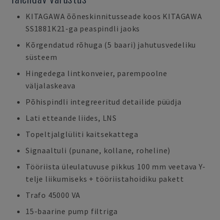
KITAGAWA õõneskinnitusseade koos KITAGAWA
SS1881K21-ga peaspindli jaoks
Kõrgendatud rõhuga (5 baari) jahutusvedeliku
süsteem
Hingedega lintkonveier, parempoolne
väljalaskeava
Põhispindli integreeritud detailide püüdja
Lati etteande liides, LNS
Topeltjalglüliti kaitsekattega
Signaaltuli (punane, kollane, roheline)
Tööriista üleulatuvuse pikkus 100 mm veetava Y-
telje liikumiseks + tööriistahoidiku pakett
Trafo 45000 VA
15-baarine pump filtriga