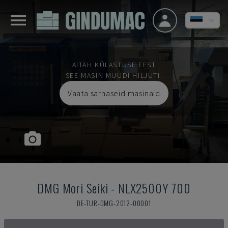
AITÄH KÜLASTUSE EEST
SEE MASIN MÜÜDI HILJUTI.
Vaata sarnaseid masinaid
DMG Mori Seiki
-
NLX2500Y 700
DE-TUR-DMG-2012-00001