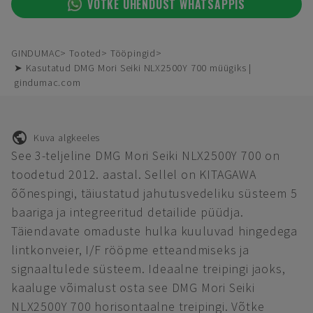
VÕTKE ÜHENDUST WHATSAPPIS
GINDUMAC
Tooted
Tööpingid
➤ Kasutatud DMG Mori Seiki NLX2500Y 700 müügiks |
gindumac.com
Kuva algkeeles
See 3-teljeline DMG Mori Seiki NLX2500Y 700 on
toodetud 2012. aastal. Sellel on KITAGAWA
õõnespingi, täiustatud jahutusvedeliku süsteem 5
baariga ja integreeritud detailide püüdja.
Täiendavate omaduste hulka kuuluvad hingedega
lintkonveier, I/F rööpme etteandmiseks ja
signaaltulede süsteem. Ideaalne treipingi jaoks,
kaaluge võimalust osta see DMG Mori Seiki
NLX2500Y 700 horisontaalne treipingi. Võtke