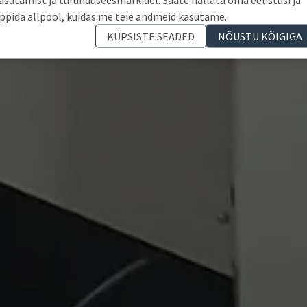
ppida allpool, kuidas me teie andmeid kasutame.
KÜPSISTE SEADED
NÕUSTU KÕIGIGA