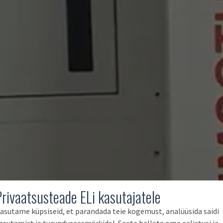
Privaatsusteade ELi kasutajatele
asutame küpsiseid, et parandada teie kogemust, analüüsida saidi
asutamist ja turunduseesmärkidel. Saate hallata oma eelistusi ja