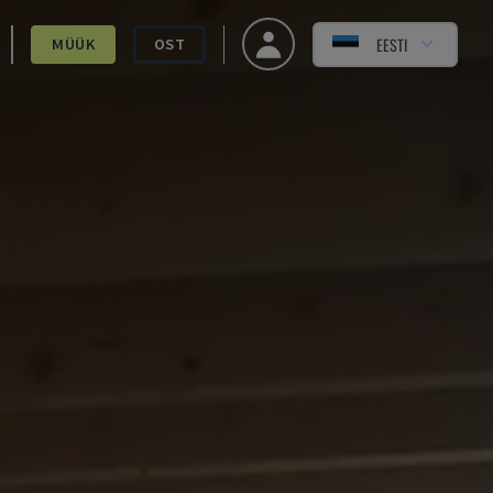
EESTI
MÜÜK
OST