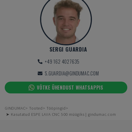
SERGI GUARDIA
+49 162 4027635
S.GUARDIA@GINDUMAC.COM
VÕTKE ÜHENDUST WHATSAPPIS
GINDUMAC
Tooted
Tööpingid
➤ Kasutatud ESPE LAVA CNC 500 müügiks | gindumac.com