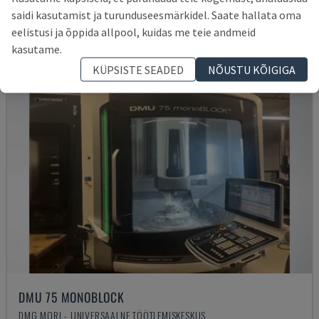
177.000 €
saidi kasutamist ja turunduseesmärkidel. Saate hallata oma
eelistusi ja õppida allpool, kuidas me teie andmeid
kasutame.
KÜPSISTE SEADED
NÕUSTU KÕIGIGA
DMU 75 MONOBLOCK
DMG MORI - UNIVERSAALNE TÖÖTLEMISKESKUS