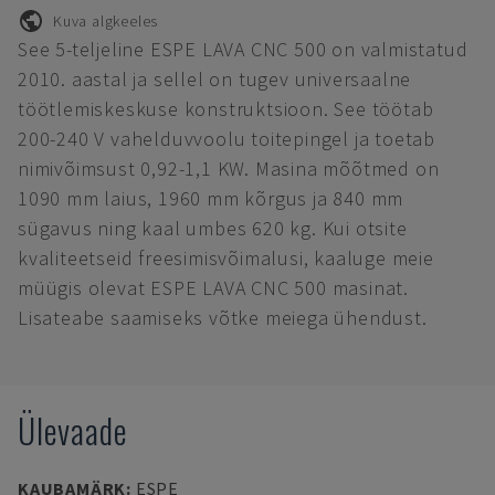
Kuva algkeeles
See 5-teljeline ESPE LAVA CNC 500 on valmistatud
2010. aastal ja sellel on tugev universaalne
töötlemiskeskuse konstruktsioon. See töötab
200-240 V vahelduvvoolu toitepingel ja toetab
nimivõimsust 0,92-1,1 KW. Masina mõõtmed on
1090 mm laius, 1960 mm kõrgus ja 840 mm
sügavus ning kaal umbes 620 kg. Kui otsite
kvaliteetseid freesimisvõimalusi, kaaluge meie
müügis olevat ESPE LAVA CNC 500 masinat.
Lisateabe saamiseks võtke meiega ühendust.
Ülevaade
KAUBAMÄRK
:
ESPE