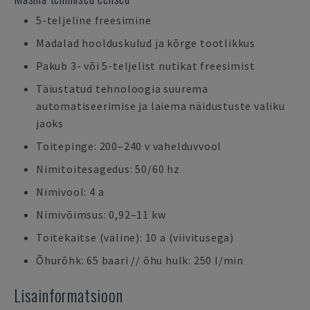
5-teljeline freesimine
Madalad hoolduskulud ja kõrge tootlikkus
Pakub 3- või 5-teljelist nutikat freesimist
Täiustatud tehnoloogia suurema
automatiseerimise ja laiema näidustuste valiku
jaoks
Toitepinge: 200–240 v vahelduvvool
Nimitoitesagedus: 50/60 hz
Nimivool: 4 a
Nimivõimsus: 0,92–11 kw
Toitekaitse (väline): 10 a (viivitusega)
Õhurõhk: 65 baari // õhu hulk: 250 l/min
Lisainformatsioon