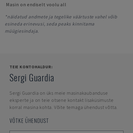
Masin on endiselt voolu all
*näidatud andmete ja tegelike väärtuste vahel võib
esineda erinevusi, seda peaks kinnitama
müügiesindaja.
TEIE KONTOHALDUR:
Sergi Guardia
Sergi Guardia
on üks meie masinakaubanduse
eksperte ja on teie otsene kontakt lisaküsimuste
korral masina kohta. Võite temaga ühendust võtta.
VÕTKE ÜHENDUST