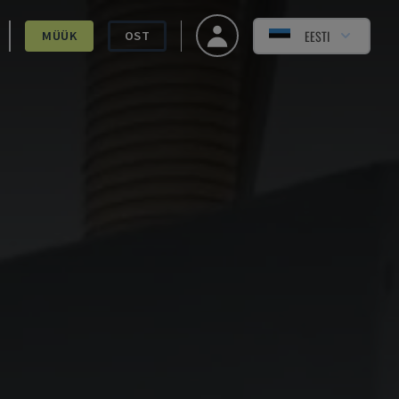
EESTI
MÜÜK
OST