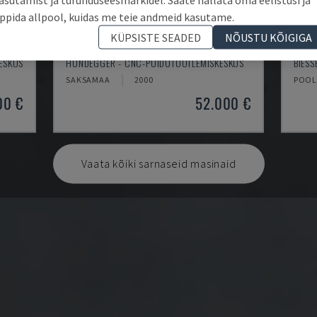
ppida allpool, kuidas me teie andmeid kasutame.
KÜPSISTE SEADED
NÕUSTU KÕIGIGA
K2-A
ROV
ESKUS
HUNDEGGER - CNC-PUIDUTÖÖTLEMISKESKUS
BIESS
SAKSAMAA
2000
POOL
00 €
52.000 €
Vaata kõiki sarnaseid masinaid