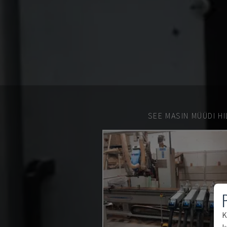
SEE MASIN MÜÜDI HI
K
k