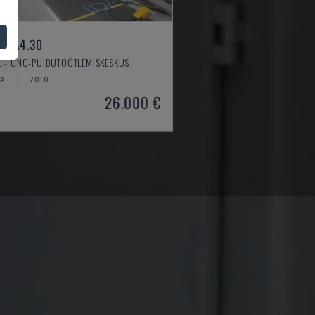
ER A4.30
E - CNC-PUIDUTÖÖTLEMISKESKUS
A
2010
26.000 €