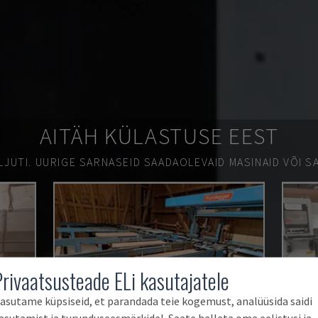
AITÄH KÜLASTUSE EEST
LJUTI.
UURIGE SARNASEID SAADAOLEVAID MASINAID VÕI SA
Privaatsusteade ELi kasutajatele
asutame küpsiseid, et parandada teie kogemust, analüüsida saidi
asutamist ja turunduseesmärkidel. Saate hallata oma eelistusi ja