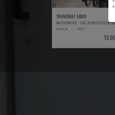
õ
TEKNOMAT 5000
MASTERWOOD - CNC-PUIDUTÖÖTLEMISK
ITAALIA
2005
12.0