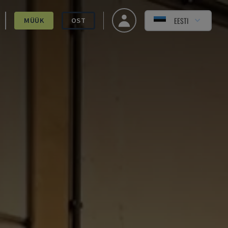
EESTI
MÜÜK
OST