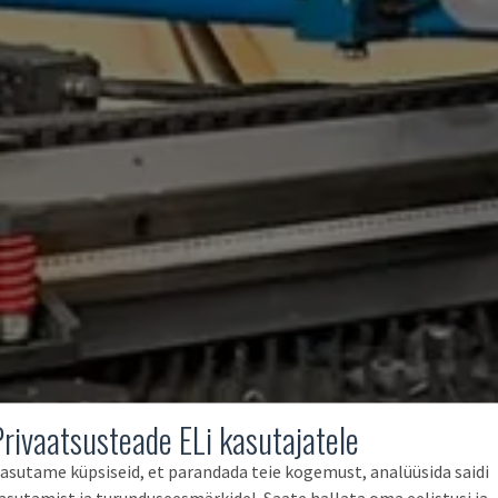
Privaatsusteade ELi kasutajatele
asutame küpsiseid, et parandada teie kogemust, analüüsida saidi
asutamist ja turunduseesmärkidel. Saate hallata oma eelistusi ja