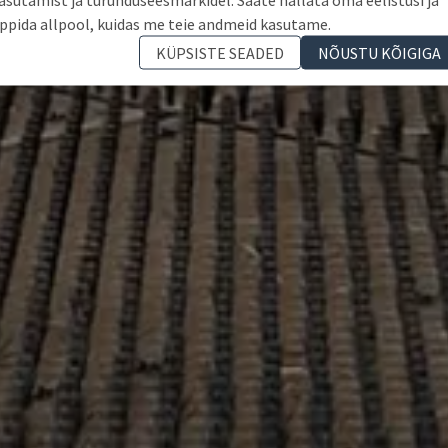
ppida allpool, kuidas me teie andmeid kasutame.
KÜPSISTE SEADED
NÕUSTU KÕIGIGA