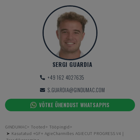
SERGI GUARDIA
+49 162 4027635
S.GUARDIA@GINDUMAC.COM
VÕTKE ÜHENDUST WHATSAPPIS
GINDUMAC
Tooted
Tööpingid
➤ Kasutatud +GF+ AgieCharmilles AGIECUT PROGRESS V4 |