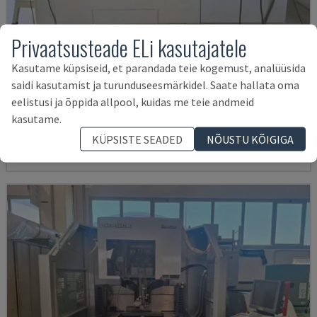
Privaatsusteade ELi kasutajatele
Kasutame küpsiseid, et parandada teie kogemust, analüüsida
MV2400R
saidi kasutamist ja turunduseesmärkidel. Saate hallata oma
eelistusi ja õppida allpool, kuidas me teie andmeid
MITSUBISHI - TRAADI FREESPINKLERMASIN
kasutame.
POOLA
2017
4.000 TUNNID
54.000 €
KÜPSISTE SEADED
NÕUSTU KÕIGIGA