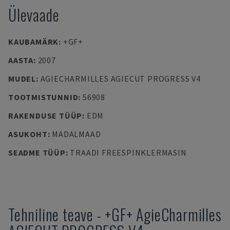
Ülevaade
KAUBAMÄRK
:
+GF+
AASTA
:
2007
MUDEL
:
AGIECHARMILLES AGIECUT PROGRESS V4
TOOTMISTUNNID
:
56908
RAKENDUSE TÜÜP
:
EDM
ASUKOHT
:
MADALMAAD
SEADME TÜÜP
:
TRAADI FREESPINKLERMASIN
Tehniline teave
-
+GF+
AgieCharmilles