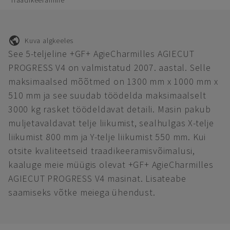
Traadikeeramine
Kuva algkeeles
See 5-teljeline +GF+ AgieCharmilles AGIECUT
PROGRESS V4 on valmistatud 2007. aastal. Selle
maksimaalsed mõõtmed on 1300 mm x 1000 mm x
510 mm ja see suudab töödelda maksimaalselt
3000 kg rasket töödeldavat detaili. Masin pakub
muljetavaldavat telje liikumist, sealhulgas X-telje
liikumist 800 mm ja Y-telje liikumist 550 mm. Kui
otsite kvaliteetseid traadikeeramisvõimalusi,
kaaluge meie müügis olevat +GF+ AgieCharmilles
AGIECUT PROGRESS V4 masinat. Lisateabe
saamiseks võtke meiega ühendust.