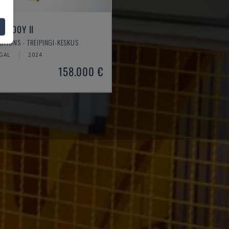
2600Y II
UTIONS - TREIPINGI-KESKUS
GAL
2024
158.000 €