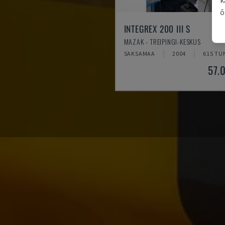
õ
INTEGREX 200 III S
MAZAK - TREIPINGI-KESKUS
SAKSAMAA
2004
615 TU
57.