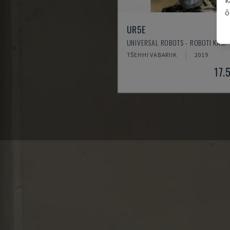
õ
UR5E
UNIVERSAL ROBOTS - ROBOTI KÄSI
TŠEHHI VABARIIK
2019
17.