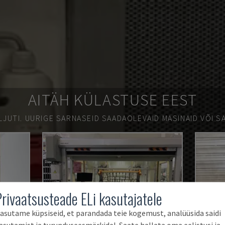
AITÄH KÜLASTUSE EEST
LJUTI.
UURIGE SARNASEID SAADAOLEVAID MASINAID VÕI SA
Privaatsusteade ELi kasutajatele
asutame küpsiseid, et parandada teie kogemust, analüüsida saidi
asutamist ja turunduseesmärkidel. Saate hallata oma eelistusi ja