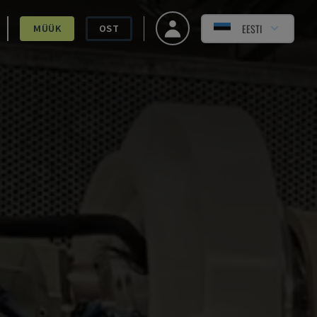
EESTI
MÜÜK
OST