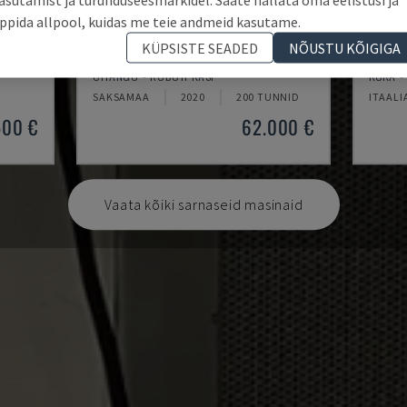
ppida allpool, kuidas me teie andmeid kasutame.
KÜPSISTE SEADED
NÕUSTU KÕIGIGA
AUDI TSV D5 TÜR
KR 21
CHANGO - ROBOTI KÄSI
KUKA -
SAKSAMAA
2020
200 TUNNID
ITAALI
500 €
62.000 €
Vaata kõiki sarnaseid masinaid