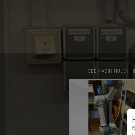
SEE MASIN MÜÜDI HI
K
k