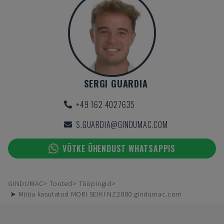
SERGI GUARDIA
+49 162 4027635
S.GUARDIA@GINDUMAC.COM
VÕTKE ÜHENDUST WHATSAPPIS
GINDUMAC
Tooted
Tööpingid
➤ Müüa kasutatud MORI SEIKI NZ2000 gindumac.com