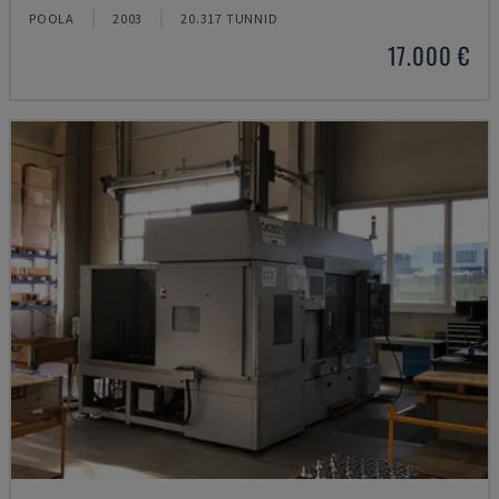
POOLA
2003
20.317 TUNNID
17.000 €