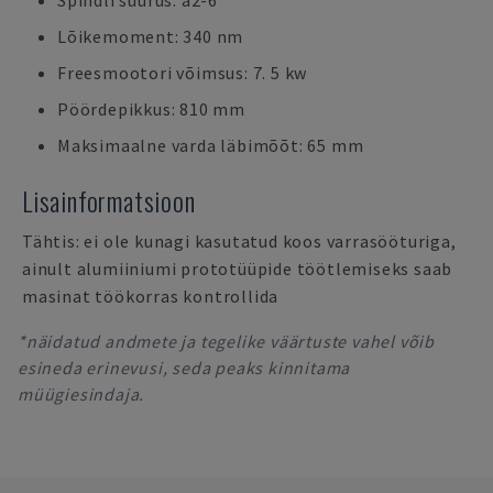
Spindli suurus: a2-6
Lõikemoment: 340 nm
Freesmootori võimsus: 7. 5 kw
Pöördepikkus: 810 mm
Maksimaalne varda läbimõõt: 65 mm
Lisainformatsioon
Tähtis: ei ole kunagi kasutatud koos varrasööturiga,
ainult alumiiniumi prototüüpide töötlemiseks saab
masinat töökorras kontrollida
*näidatud andmete ja tegelike väärtuste vahel võib
esineda erinevusi, seda peaks kinnitama
müügiesindaja.