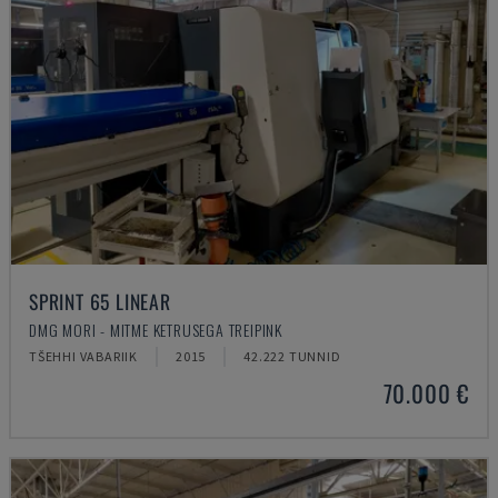
SPRINT 65 LINEAR
DMG MORI - MITME KETRUSEGA TREIPINK
TŠEHHI VABARIIK
2015
42.222 TUNNID
70.000 €