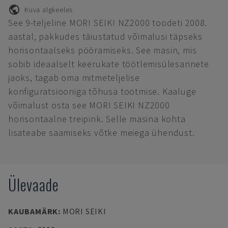
Kuva algkeeles
See 9-teljeline MORI SEIKI NZ2000 toodeti 2008.
aastal, pakkudes täiustatud võimalusi täpseks
horisontaalseks pööramiseks. See masin, mis
sobib ideaalselt keerukate töötlemisülesannete
jaoks, tagab oma mitmeteljelise
konfiguratsiooniga tõhusa tootmise. Kaaluge
võimalust osta see MORI SEIKI NZ2000
horisontaalne treipink. Selle masina kohta
lisateabe saamiseks võtke meiega ühendust.
Ülevaade
KAUBAMÄRK
:
MORI SEIKI