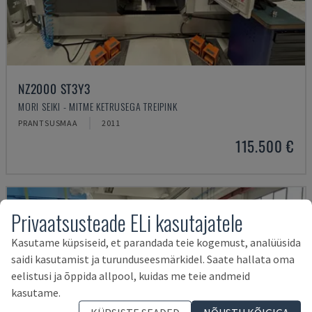
NZ2000 ST3Y3
MORI SEIKI - MITME KETRUSEGA TREIPINK
PRANTSUSMAA
2011
115.500 €
Privaatsusteade ELi kasutajatele
Kasutame küpsiseid, et parandada teie kogemust, analüüsida
saidi kasutamist ja turunduseesmärkidel. Saate hallata oma
eelistusi ja õppida allpool, kuidas me teie andmeid
kasutame.