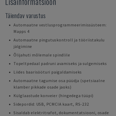
Lisainformatsioon
Täiendav varustus
Automaatne vestlusprogrammeerimissüsteem:
Mapps 4
Automaatne pingutuskontroll ja tööriistakulu
jälgimine
Õlijahuti mõlemale spindlile
Topeltpedaal padruni avamiseks ja sulgemiseks
Liides baarisööturi paigaldamiseks
Automaatne tagumise osa püüdja (spetsiaalne
klamber pikkade osade jaoks)
Külglaastude konveier (hingedega tüüpi)
Sidepordid: USB, PCMCIA kaart, RS-232
Sisaldab elektritrafot, dokumentatsiooni, osade